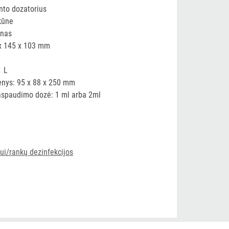
nto dozatorius
kūne
enas
x 145 x 103 mm
1 L
nys: 95 x 88 x 250 mm
spaudimo dozė: 1 ml arba 2ml
ui/rankų dezinfekcijos