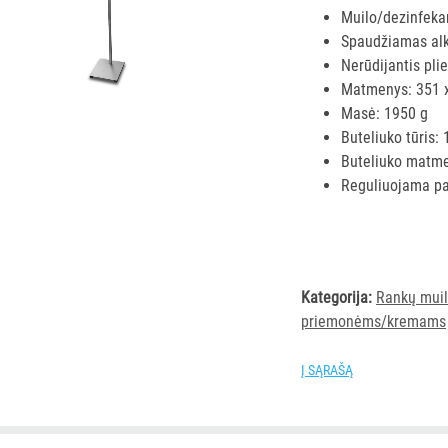
Muilo/dezinfeka
Spaudžiamas al
Nerūdijantis pli
Matmenys: 351 
Masė: 1950 g
Buteliuko tūris: 
Buteliuko matme
Reguliuojama pa
Kategorija:
Rankų muil
priemonėms/kremams
Į SĄRAŠĄ