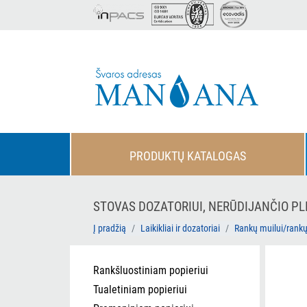
PRODUKTŲ KATALOGAS
STOVAS DOZATORIUI, NERŪDIJANČIO PLIE
Į pradžią
Laikikliai ir dozatoriai
Rankų muilui/rank
Rankšluostiniam popieriui
Tualetiniam popieriui