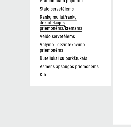
Pramoniniam popieriui
Stalo servetėlėms
Rankų muilui/rankų
dezinfekcijos
priemonėms/kremams
Veido servetėlėms
Valymo - dezinfekavimo
priemonėms
Buteliukai su purkštukais
Asmens apsaugos priemonėms
Kiti