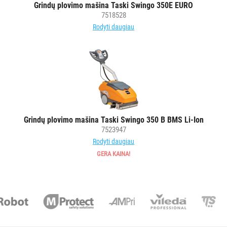
Grindų plovimo mašina Taski Swingo 350E EURO
Grindų
7518528
plovimo
Rodyti daugiau
mašinos
Dulkių
siurblių
maišeliai
Aksesuarai
grindų
valymo
Grindų plovimo mašina Taski Swingo 350 B BMS Li-Ion
įrangai
7523947
Grindų
Rodyti daugiau
valymo
GERA KAINA!
robotai
SKALBIMO
PRIEMONĖS
PURVĄ