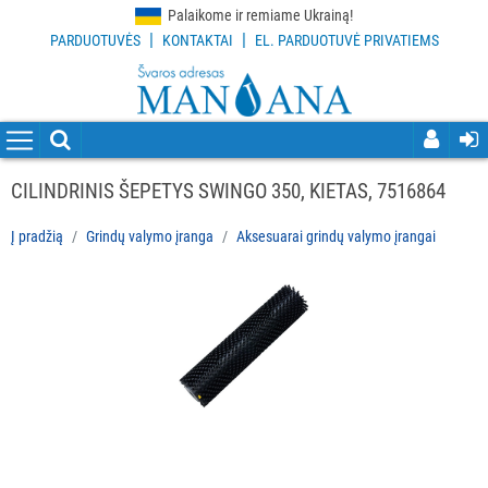
Palaikome ir remiame Ukrainą!
|
|
PARDUOTUVĖS
KONTAKTAI
EL. PARDUOTUVĖ PRIVATIEMS
VISOS
PREKĖS
VALYMO
PRIEMONĖS
CILINDRINIS ŠEPETYS SWINGO 350, KIETAS, 7516864
VALYMO
Į pradžią
Grindų valymo įranga
Aksesuarai grindų valymo įrangai
ĮRANKIAI
APSAUGOS
PRIEMONĖS
PIRŠTINĖS
HIGIENAI
GRINDŲ
VALYMO