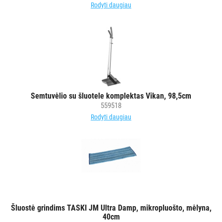
Rodyti daugiau
Semtuvėlio su šluotele komplektas Vikan, 98,5cm
559518
Rodyti daugiau
Šluostė grindims TASKI JM Ultra Damp, mikropluošto, mėlyna,
40cm