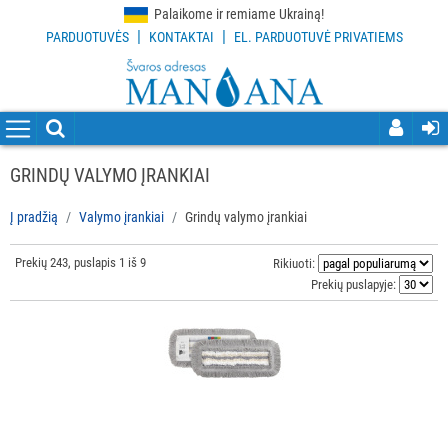
Palaikome ir remiame Ukrainą!
|
|
PARDUOTUVĖS
KONTAKTAI
EL. PARDUOTUVĖ PRIVATIEMS
VISOS
PREKĖS
VALYMO
PRIEMONĖS
GRINDŲ VALYMO ĮRANKIAI
VALYMO
Į pradžią
Valymo įrankiai
Grindų valymo įrankiai
ĮRANKIAI
Prekių 243, puslapis 1 iš 9
Visi
Rikiuoti:
Prekių puslapyje:
Grindų
valymo
įrankiai
Langų
valymo
įrankiai
ir