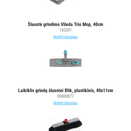
MAISTO
PRAMONEI
POPIERIUS
Šluostė grindims Vileda Trio Mop, 40cm
IR
143201
JO
Rodyti daugiau
GAMINIAI
LAIKIKLIAI
IR
DOZATORIAI
BRITA
Laikiklis grindų šluostei Blik, plastikinis, 40x11cm
PROFESSIONAL
00000877
VANDENS
Rodyti daugiau
FILTRAI
VIENKARTINIAI
INDAI