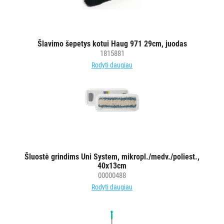
STALO
DEKORAVIMO
Šlavimo šepetys kotui Haug 971 29cm, juodas
PRIEMONĖS
1815881
Rodyti daugiau
ŠIUKŠLIŲ
DĖŽĖS
IR
MAIŠAI
KITOS
PREKĖS
Šluostė grindims Uni System, mikropl./medv./poliest.,
40x13cm
00000488
Rodyti daugiau