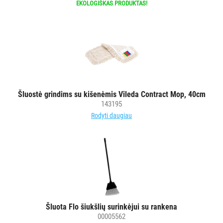
EKOLOGIŠKAS PRODUKTAS!
Šluostė grindims su kišenėmis Vileda Contract Mop, 40cm
143195
Rodyti daugiau
Šluota Flo šiukšlių surinkėjui su rankena
00005562