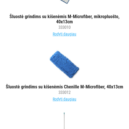
vežimėlių
aksesuarai
Šluostė grindims su kišenėmis M-Microfiber, mikropluošto,
Vežimėliai
40x13cm
333010
viešbučiams
Rodyti daugiau
Kiti
APSAUGOS
PRIEMONĖS
PIRŠTINĖS
HIGIENAI
Šluostė grindims su kišenėmis Chenille M-Microfiber, 40x13cm
GRINDŲ
333012
VALYMO
Rodyti daugiau
ĮRANGA
SKALBIMO
PRIEMONĖS