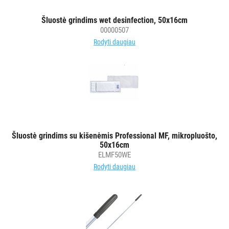
Šluostė grindims wet desinfection, 50x16cm
00000507
Rodyti daugiau
Šluostė grindims su kišenėmis Professional MF, mikropluošto,
50x16cm
ELMF50WE
Rodyti daugiau