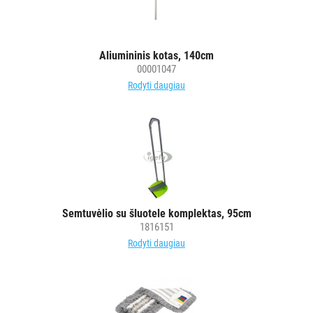
PURVĄ
SUGERIANTYS
Aliumininis kotas, 140cm
KILIMĖLIAI
00001047
Rodyti daugiau
ASMENS
HIGIENOS
PRIEMONĖS
SLAUGOS
PREKĖS
KOSMETIKA
Semtuvėlio su šluotele komplektas, 95cm
1816151
IR
Rodyti daugiau
AKSESUARAI
VIEŠBUČIAMS
ĮRANGA