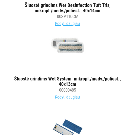
šluostės
Šluostė grindims Wet Desinfection Tuft Tris,
mikropl./medv./poliest., 40x14cm
Šluostės,
00SP110CM
kempinės,
Rodyti daugiau
šveistukai,
šveitimo
padai
Įrankiai
teritorijų
priežiūrai
Maisto
Šluostė grindims Wet System, mikropl./medv./poliest.,
gamybos
40x13cm
vietų
00000485
valymas
Rodyti daugiau
Pastatų
priežiūros
vežimėliai
Pastatų
priežiūros