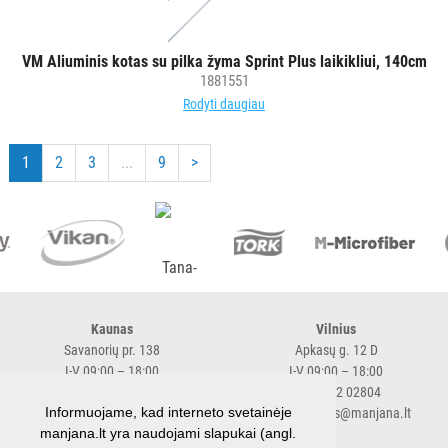
VM Aliuminis kotas su pilka žyma Sprint Plus laikikliui, 140cm
1881551
Rodyti daugiau
1
2
3
...
9
>
Kaunas
Vilnius
Savanorių pr. 138
Apkasų g. 12 D
I-V 09:00 – 18:00
I-V 09:00 – 18:00
+370 616 98170
+370 682 02804
Informuojame, kad interneto svetainėje
expresskaunas@manjana.lt
expressvilnius@manjana.lt
manjana.lt yra naudojami slapukai (angl.