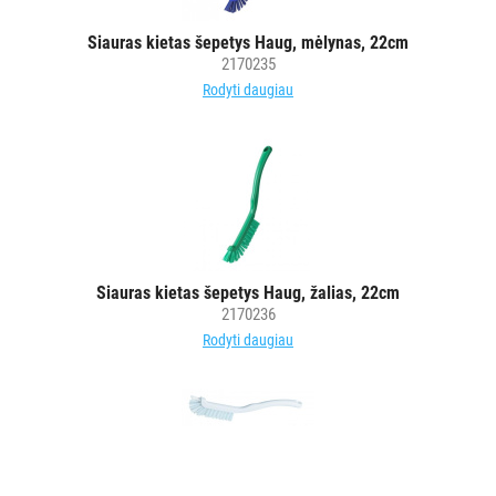
šluostės
Siauras kietas šepetys Haug, mėlynas, 22cm
Šluostės,
2170235
kempinės,
Rodyti daugiau
šveistukai,
šveitimo
padai
Įrankiai
teritorijų
priežiūrai
Maisto
Siauras kietas šepetys Haug, žalias, 22cm
gamybos
2170236
vietų
Rodyti daugiau
valymas
Visi
Valymo
šepečiai
Nubraukėjai