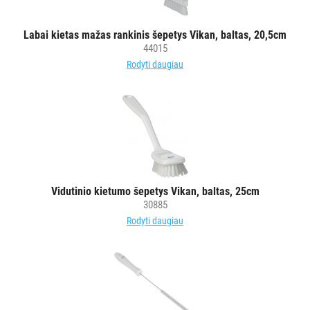
PRIEMONĖS
Labai kietas mažas rankinis šepetys Vikan, baltas, 20,5cm
PURVĄ
44015
SUGERIANTYS
Rodyti daugiau
KILIMĖLIAI
ASMENS
HIGIENOS
PRIEMONĖS
SLAUGOS
Vidutinio kietumo šepetys Vikan, baltas, 25cm
PREKĖS
30885
Rodyti daugiau
KOSMETIKA
IR
AKSESUARAI
VIEŠBUČIAMS