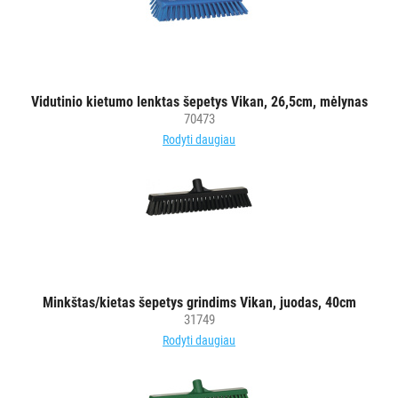
Vidutinio kietumo lenktas šepetys Vikan, 26,5cm, mėlynas
70473
Rodyti daugiau
Minkštas/kietas šepetys grindims Vikan, juodas, 40cm
31749
Rodyti daugiau