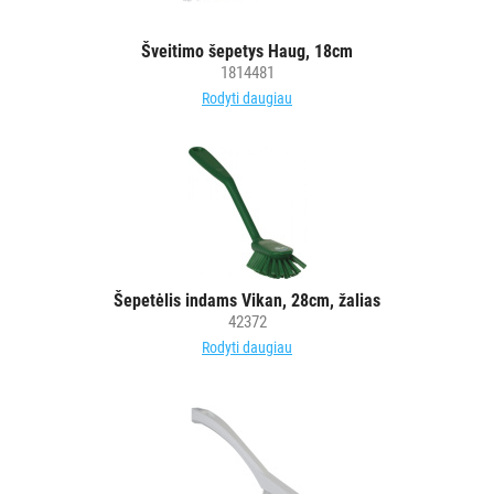
priežiūros
vežimėlių
Šveitimo šepetys Haug, 18cm
1814481
aksesuarai
Rodyti daugiau
Vežimėliai
viešbučiams
Kiti
APSAUGOS
PRIEMONĖS
PIRŠTINĖS
Šepetėlis indams Vikan, 28cm, žalias
HIGIENAI
42372
Rodyti daugiau
GRINDŲ
VALYMO
ĮRANGA
SKALBIMO