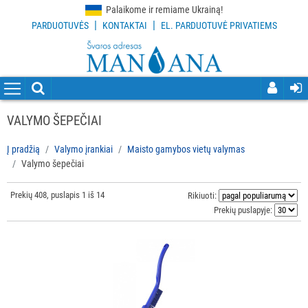
Palaikome ir remiame Ukrainą!
|
|
PARDUOTUVĖS
KONTAKTAI
EL. PARDUOTUVĖ PRIVATIEMS
VISOS
PREKĖS
VALYMO
PRIEMONĖS
VALYMO ŠEPEČIAI
VALYMO
Į pradžią
Valymo įrankiai
Maisto gamybos vietų valymas
ĮRANKIAI
Valymo šepečiai
Visi
Prekių 408, puslapis 1 iš 14
Rikiuoti:
Grindų
Prekių puslapyje:
valymo
įrankiai
Langų
valymo
įrankiai
ir