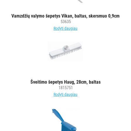
ĮRANGA
MAISTO
PRAMONEI
Vamzdžių valymo šepetys Vikan, baltas, skersmuo 0,9cm
53635
Rodyti daugiau
POPIERIUS
IR
JO
GAMINIAI
LAIKIKLIAI
IR
DOZATORIAI
Šveitimo šepetys Haug, 28cm, baltas
1815751
BRITA
Rodyti daugiau
PROFESSIONAL
VANDENS
FILTRAI
VIENKARTINIAI