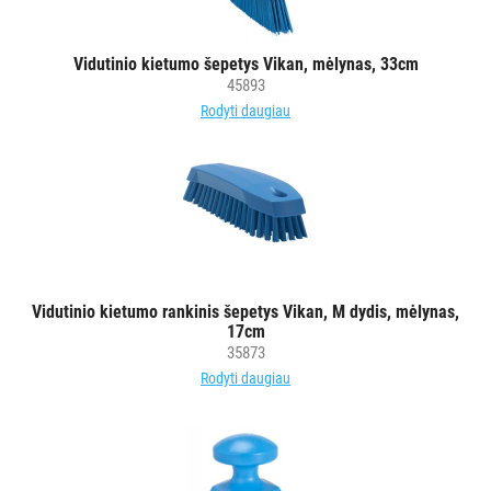
INDAI
Vidutinio kietumo šepetys Vikan, mėlynas, 33cm
STALO
45893
DEKORAVIMO
Rodyti daugiau
PRIEMONĖS
ŠIUKŠLIŲ
DĖŽĖS
IR
MAIŠAI
Vidutinio kietumo rankinis šepetys Vikan, M dydis, mėlynas,
KITOS
17cm
PREKĖS
35873
Rodyti daugiau