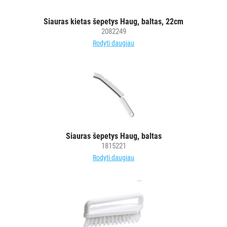
ir
gumos
Siauras kietas šepetys Haug, baltas, 22cm
Kotai
2082249
Teleskopiniai
Rodyti daugiau
kotai
Gremžtukai,
mentelės
Semtuvai
ir
semtuvėliai
Kibirai
Siauras šepetys Haug, baltas
Dangčiai
1815221
kibirams
Rodyti daugiau
Kiti
Pastatų
priežiūros
vežimėliai
Pastatų