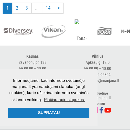
1
2
3
...
14
>
Kaunas
Vilnius
Savanorių pr. 138
Apkasų g. 12 D
I-V 09:00 – 18:00
I-V 09:00 – 18:00
+370 616 98170
+370 682 02804
Informuojame, kad interneto svetainėje
expresskaunas@manjana.lt
expressvilnius@manjana.lt
manjana.lt yra naudojami slapukai (angl.
cookies), kurie užtikrina interneto svetainės
Klaipėda
El. parduotuvė
shop.manjana.lt
sklandų veikimą.
Plačiau apie slapukus.
Baltijos pr. 26 B
Sekite mus
I-V 09:00 – 18:00
+370 616 76501
SUPRATAU
expressklaipeda@manjana.lt