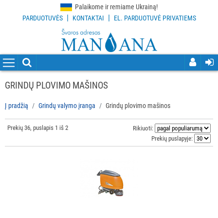
Palaikome ir remiame Ukrainą!
|
|
PARDUOTUVĖS
KONTAKTAI
EL. PARDUOTUVĖ PRIVATIEMS
VISOS
PREKĖS
VALYMO
PRIEMONĖS
GRINDŲ PLOVIMO MAŠINOS
VALYMO
Į pradžią
Grindų valymo įranga
Grindų plovimo mašinos
ĮRANKIAI
Prekių 36, puslapis 1 iš 2
Rikiuoti:
APSAUGOS
Prekių puslapyje:
PRIEMONĖS
PIRŠTINĖS
HIGIENAI
GRINDŲ
VALYMO