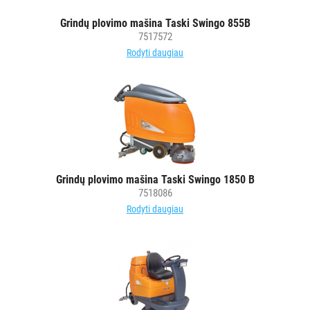
DEKORAVIMO
Grindų plovimo mašina Taski Swingo 855B
PRIEMONĖS
7517572
Rodyti daugiau
ŠIUKŠLIŲ
DĖŽĖS
IR
MAIŠAI
KITOS
PREKĖS
Grindų plovimo mašina Taski Swingo 1850 B
7518086
Rodyti daugiau