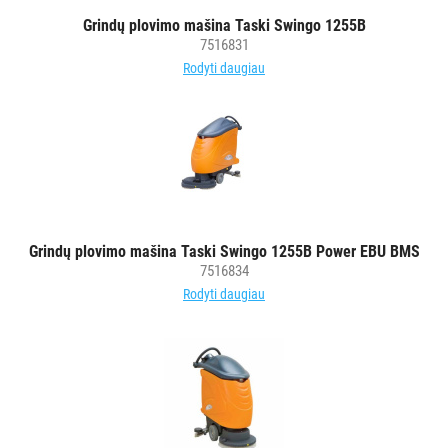
SUGERIANTYS
Grindų plovimo mašina Taski Swingo 1255B
KILIMĖLIAI
7516831
Rodyti daugiau
ASMENS
HIGIENOS
PRIEMONĖS
SLAUGOS
PREKĖS
KOSMETIKA
Grindų plovimo mašina Taski Swingo 1255B Power EBU BMS
7516834
IR
Rodyti daugiau
AKSESUARAI
VIEŠBUČIAMS
ĮRANGA
MAISTO
PRAMONEI