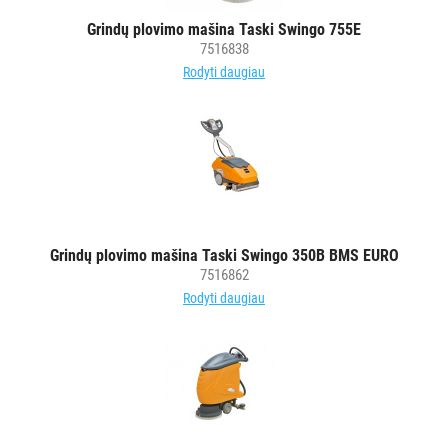
POPIERIUS
Grindų plovimo mašina Taski Swingo 755E
IR
7516838
JO
Rodyti daugiau
GAMINIAI
LAIKIKLIAI
IR
DOZATORIAI
BRITA
Grindų plovimo mašina Taski Swingo 350B BMS EURO
PROFESSIONAL
7516862
VANDENS
Rodyti daugiau
FILTRAI
VIENKARTINIAI
INDAI
STALO