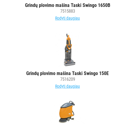
Grindų plovimo mašina Taski Swingo 1650B
ĮRANGA
7515883
Rodyti daugiau
Visi
Dulkių
siurbliai
Šlapio
valymo
dulkių
siurbliai
Kilimų
Grindų plovimo mašina Taski Swingo 150E
7516209
plovimo
Rodyti daugiau
siurbliai
Vieno
disko
šveitimo
ir
poliravimo
mašinos