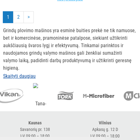
1
2
>
Grindų plovimo mašinos yra esminė buities prekė ne tik namuose,
bet ir komercinėse, pramoninėse patalpose, siekiant užtikrinti
aukščiausią švaros lygį ir efektyvumą. Tinkamai parinktos ir
naudojamos grindų valymo mašinos gali ženkliai sumažinti
valymo laiką, padidinti darbų produktyvumą ir užtikrinti geresnę
higieną.
Kaunas
Vilnius
Savanorių pr. 138
Apkasų g. 12 D
I-V 09:00 – 18:00
I-V 09:00 – 18:00