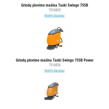
Grindų
Grindų plovimo mašina Taski Swingo 755B
7516825
plovimo
Rodyti daugiau
mašinos
Dulkių
siurblių
maišeliai
Aksesuarai
grindų
valymo
įrangai
Grindų plovimo mašina Taski Swingo 755B Power
7516826
Grindų
Rodyti daugiau
valymo
robotai
SKALBIMO
PRIEMONĖS
PURVĄ