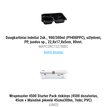
Daugkartiniai indeliai 2sk., 900/200ml (P9400PPC), užlydomi,
PP, juodos sp., 22,8x17,8x5cm, 80vnt.
MAPCORCT22750DC
Rodyti daugiau
Wrapmaster 4500 Starter Pack rinkinys (4500 dozatorius,
45cm + Maistinė plėvelė 45cmx300m, 7mkr, PVC)
63M23