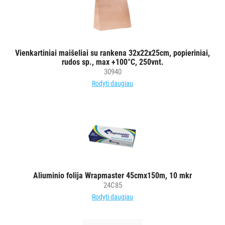
pakavimo
reikmenys
Įrankiai
Dangteliai
Vienkartiniai maišeliai su rankena 32x22x25cm, popieriniai,
Kiti
rudos sp., max +100°C, 250vnt.
30940
STALO
Rodyti daugiau
DEKORAVIMO
PRIEMONĖS
ŠIUKŠLIŲ
DĖŽĖS
IR
MAIŠAI
Aliuminio folija Wrapmaster 45cmx150m, 10 mkr
24C85
KITOS
Rodyti daugiau
PREKĖS