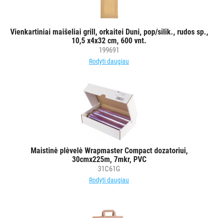
padėklai
Užkandžių
indeliai
Vienkartiniai maišeliai grill, orkaitei Duni, pop/silik., rudos sp.,
Dėžutės,
10,5 x4x32 cm, 600 vnt.
199691
indeliai,
Rodyti daugiau
dubenėliai
maistui
Maisto
pakavimo
įranga
ir
indai
Dėžutės
Maistinė plėvelė Wrapmaster Compact dozatoriui,
30cmx225m, 7mkr, PVC
konditerijos
31C61G
gaminiams
Rodyti daugiau
Maisto
gamybos
ir