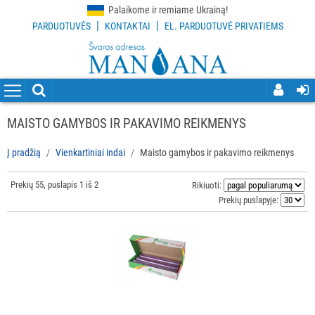
Palaikome ir remiame Ukrainą!
|
|
PARDUOTUVĖS
KONTAKTAI
EL. PARDUOTUVĖ PRIVATIEMS
VISOS
PREKĖS
VALYMO
PRIEMONĖS
MAISTO GAMYBOS IR PAKAVIMO REIKMENYS
VALYMO
Į pradžią
Vienkartiniai indai
Maisto gamybos ir pakavimo reikmenys
ĮRANKIAI
Prekių 55, puslapis 1 iš 2
Rikiuoti:
APSAUGOS
Prekių puslapyje:
PRIEMONĖS
PIRŠTINĖS
HIGIENAI
GRINDŲ
VALYMO