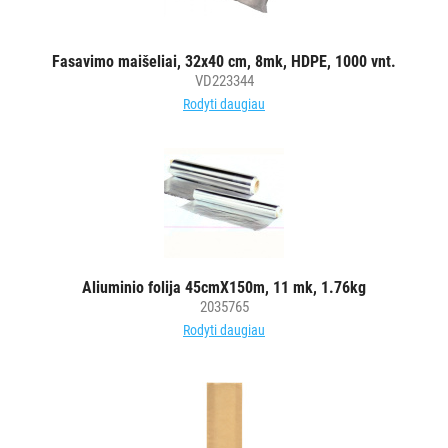
VANDENS
FILTRAI
Fasavimo maišeliai, 32x40 cm, 8mk, HDPE, 1000 vnt.
VIENKARTINIAI
VD223344
INDAI
Rodyti daugiau
Visi
Puodeliai
karštiems
gėrimams
Taurės
ir
Aliuminio folija 45cmX150m, 11 mk, 1.76kg
stiklinės
2035765
šaltiems
Rodyti daugiau
gėrimams
Vienkartinės
lėkštės
Vienkartiniai