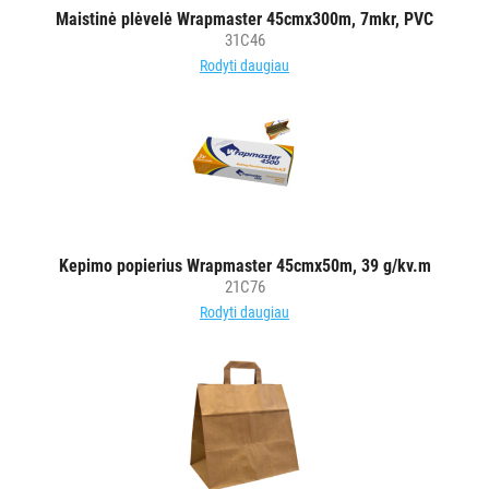
Maistinė plėvelė Wrapmaster 45cmx300m, 7mkr, PVC
ĮRANGA
31C46
Rodyti daugiau
SKALBIMO
PRIEMONĖS
PURVĄ
SUGERIANTYS
KILIMĖLIAI
Kepimo popierius Wrapmaster 45cmx50m, 39 g/kv.m
ASMENS
21C76
HIGIENOS
Rodyti daugiau
PRIEMONĖS
SLAUGOS
PREKĖS
KOSMETIKA
IR