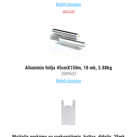
Rodyti daugiau
AKCIJA!
Aliuminio folija 45cmX150m, 18 mk, 2.88kg
2049633
Rodyti daugiau
Maišelis prekėms su rankenėlėmis, baltas, didelis, 25mk