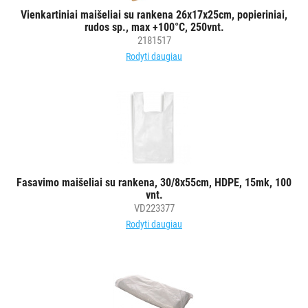
AKSESUARAI
Vienkartiniai maišeliai su rankena 26x17x25cm, popieriniai,
VIEŠBUČIAMS
rudos sp., max +100°C, 250vnt.
2181517
Rodyti daugiau
ĮRANGA
MAISTO
PRAMONEI
POPIERIUS
IR
JO
GAMINIAI
Fasavimo maišeliai su rankena, 30/8x55cm, HDPE, 15mk, 100
vnt.
VD223377
LAIKIKLIAI
Rodyti daugiau
IR
DOZATORIAI
BRITA
PROFESSIONAL