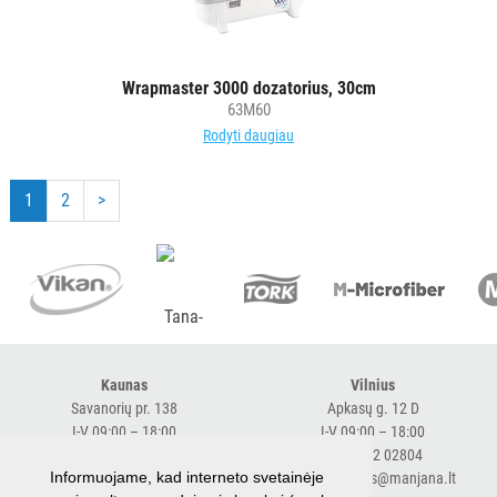
Wrapmaster 3000 dozatorius, 30cm
63M60
Rodyti daugiau
1
2
>
Kaunas
Vilnius
Savanorių pr. 138
Apkasų g. 12 D
I-V 09:00 – 18:00
I-V 09:00 – 18:00
+370 616 98170
+370 682 02804
Informuojame, kad interneto svetainėje
expresskaunas@manjana.lt
expressvilnius@manjana.lt