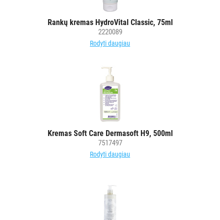
rankoms
Rankų
Rankų kremas HydroVital Classic, 75ml
2220089
dezinfektantai
Rodyti daugiau
Rankų
pastos
SLAUGOS
PREKĖS
KOSMETIKA
IR
Kremas Soft Care Dermasoft H9, 500ml
AKSESUARAI
7517497
VIEŠBUČIAMS
Rodyti daugiau
ĮRANGA
MAISTO
PRAMONEI