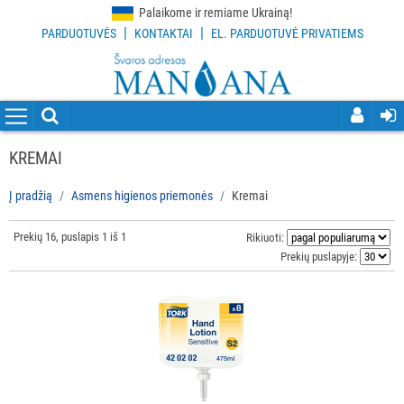
Palaikome ir remiame Ukrainą!
|
|
PARDUOTUVĖS
KONTAKTAI
EL. PARDUOTUVĖ PRIVATIEMS
VISOS
PREKĖS
VALYMO
PRIEMONĖS
KREMAI
VALYMO
Į pradžią
Asmens higienos priemonės
Kremai
ĮRANKIAI
Prekių 16, puslapis 1 iš 1
Rikiuoti:
APSAUGOS
Prekių puslapyje:
PRIEMONĖS
PIRŠTINĖS
HIGIENAI
GRINDŲ
VALYMO