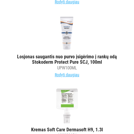
Rodyti daugiau
Losjonas saugantis nuo purvo įsigėrimo į rankų odą
Stokoderm Protect Pure SCJ, 100ml
UPW100ML
Rodyti daugiau
Kremas Soft Care Dermasoft H9, 1.3l