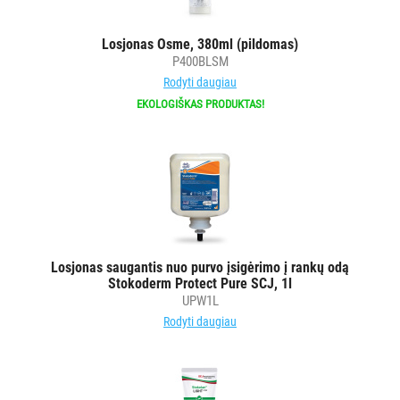
POPIERIUS
IR
Losjonas Osme, 380ml (pildomas)
JO
P400BLSM
GAMINIAI
Rodyti daugiau
EKOLOGIŠKAS PRODUKTAS!
LAIKIKLIAI
IR
DOZATORIAI
BRITA
PROFESSIONAL
VANDENS
FILTRAI
Losjonas saugantis nuo purvo įsigėrimo į rankų odą
Stokoderm Protect Pure SCJ, 1l
UPW1L
VIENKARTINIAI
Rodyti daugiau
INDAI
STALO
DEKORAVIMO