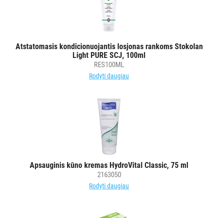
PRIEMONĖS
ŠIUKŠLIŲ
DĖŽĖS
Atstatomasis kondicionuojantis losjonas rankoms Stokolan
Light PURE SCJ, 100ml
IR
RES100ML
MAIŠAI
Rodyti daugiau
KITOS
PREKĖS
Apsauginis kūno kremas HydroVital Classic, 75 ml
2163050
Rodyti daugiau