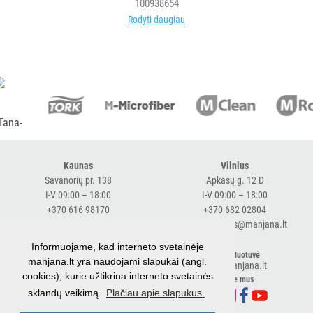
100938654
Rodyti daugiau
Kaunas
Vilnius
Savanorių pr. 138
Apkasų g. 12 D
I-V 09:00 – 18:00
I-V 09:00 – 18:00
+370 616 98170
+370 682 02804
expresskaunas@manjana.lt
expressvilnius@manjana.lt
Informuojame, kad interneto svetainėje
Klaipėda
El. parduotuvė
manjana.lt yra naudojami slapukai (angl.
shop.manjana.lt
Baltijos pr. 26 B
cookies), kurie užtikrina interneto svetainės
Sekite mus
I-V 09:00 – 18:00
sklandų veikimą.
Plačiau apie slapukus.
+370 616 76501