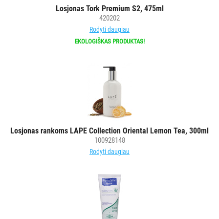
Losjonas Tork Premium S2, 475ml
ĮRANGA
420202
Rodyti daugiau
SKALBIMO
EKOLOGIŠKAS PRODUKTAS!
PRIEMONĖS
PURVĄ
SUGERIANTYS
KILIMĖLIAI
ASMENS
Losjonas rankoms LAPE Collection Oriental Lemon Tea, 300ml
HIGIENOS
100928148
PRIEMONĖS
Rodyti daugiau
Visi
Muilas
Kremai
Drėgnos
servetėlės