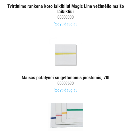
vežimėlių
Tvirtinimo rankena koto laikikliui Magic Line vežimėlio maišo
laikikliui
aksesuarai
00003330
Vežimėliai
Rodyti daugiau
viešbučiams
Kiti
APSAUGOS
PRIEMONĖS
PIRŠTINĖS
HIGIENAI
Maišas patalynei su geltonomis juostomis, 70l
00003630
Rodyti daugiau
GRINDŲ
VALYMO
ĮRANGA
SKALBIMO
PRIEMONĖS