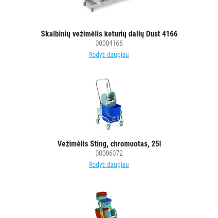
STALO
DEKORAVIMO
Skalbinių vežimėlis keturių dalių Dust 4166
00004166
PRIEMONĖS
Rodyti daugiau
ŠIUKŠLIŲ
DĖŽĖS
IR
MAIŠAI
KITOS
PREKĖS
Vežimėlis Sting, chromuotas, 25l
00006072
Rodyti daugiau