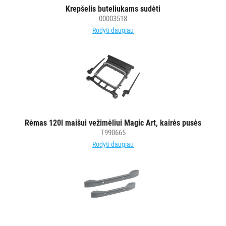
šluostės
Krepšelis buteliukams sudėti
00003518
Šluostės,
Rodyti daugiau
kempinės,
šveistukai,
šveitimo
padai
Įrankiai
teritorijų
priežiūrai
Rėmas 120l maišui vežimėliui Magic Art, kairės pusės
Maisto
T990665
gamybos
Rodyti daugiau
vietų
valymas
Pastatų
priežiūros
vežimėliai
Pastatų
priežiūros