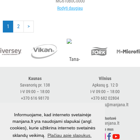
MG610B0C0000
Rodyti daugiau
1
2
>
Kaunas
Vilnius
Savanorių pr. 138
Apkasų g. 12 D
I-V 09:00 – 18:00
I-V 09:00 – 18:00
+370 616 98170
+370 682 02804
expresskaunas@manjana.lt
expressvilnius@manjana.lt
Informuojame, kad interneto svetainėje
Klaipėda
El. parduotuvė
manjana.lt yra naudojami slapukai (angl.
shop.manjana.lt
Baltijos pr. 26 B
cookies), kurie užtikrina interneto svetainės
Sekite mus
I-V 09:00 – 18:00
sklandų veikimą.
Plačiau apie slapukus.
+370 616 76501