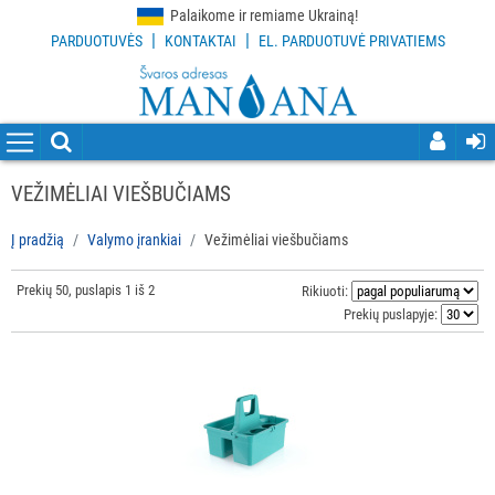
Palaikome ir remiame Ukrainą!
|
|
PARDUOTUVĖS
KONTAKTAI
EL. PARDUOTUVĖ PRIVATIEMS
VISOS
PREKĖS
VALYMO
PRIEMONĖS
VEŽIMĖLIAI VIEŠBUČIAMS
VALYMO
Į pradžią
Valymo įrankiai
Vežimėliai viešbučiams
ĮRANKIAI
Prekių 50, puslapis 1 iš 2
Visi
Rikiuoti:
Prekių puslapyje:
Grindų
valymo
įrankiai
Langų
valymo
įrankiai
ir