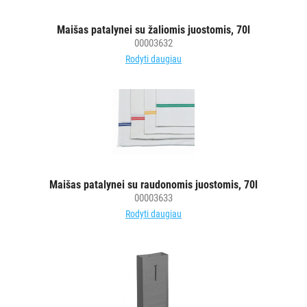
PURVĄ
Maišas patalynei su žaliomis juostomis, 70l
SUGERIANTYS
00003632
KILIMĖLIAI
Rodyti daugiau
ASMENS
HIGIENOS
PRIEMONĖS
SLAUGOS
PREKĖS
Maišas patalynei su raudonomis juostomis, 70l
00003633
KOSMETIKA
Rodyti daugiau
IR
AKSESUARAI
VIEŠBUČIAMS
ĮRANGA