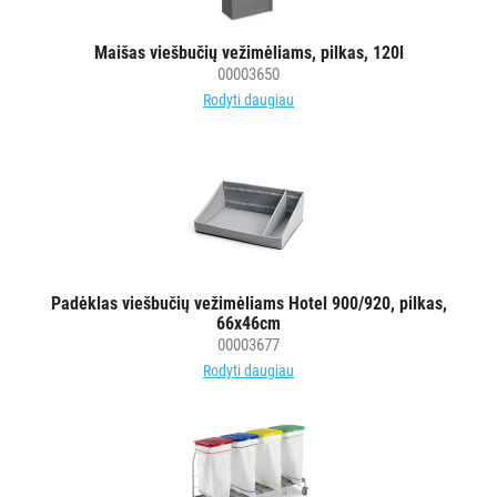
MAISTO
PRAMONEI
Maišas viešbučių vežimėliams, pilkas, 120l
00003650
POPIERIUS
Rodyti daugiau
IR
JO
GAMINIAI
LAIKIKLIAI
IR
DOZATORIAI
Padėklas viešbučių vežimėliams Hotel 900/920, pilkas,
66x46cm
BRITA
00003677
PROFESSIONAL
Rodyti daugiau
VANDENS
FILTRAI
VIENKARTINIAI
INDAI