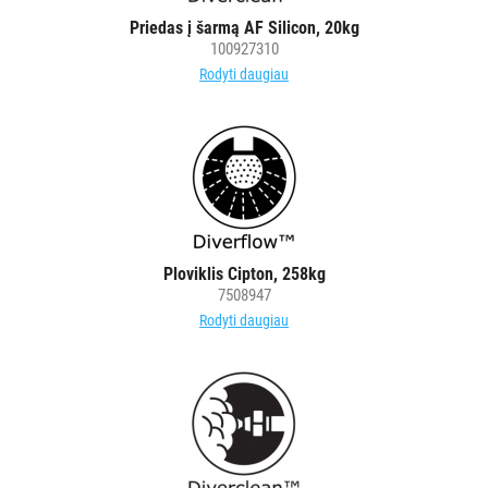
Plovimo
Priedas į šarmą AF Silicon, 20kg
ir
100927310
dezinfekavimo
Rodyti daugiau
priemonės
Plovimo
įranga
Kita
įranga
Rankinės
dozavimo
Ploviklis Cipton, 258kg
pompos
7508947
Rodyti daugiau
POPIERIUS
IR
JO
GAMINIAI
LAIKIKLIAI