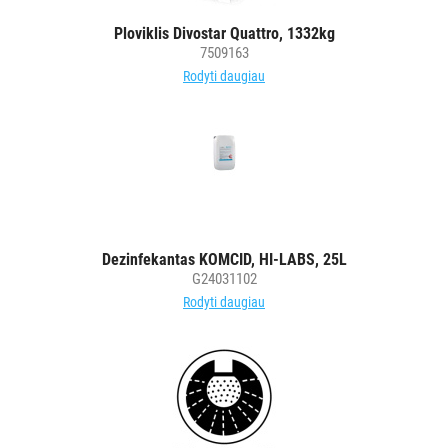
Ploviklis Divostar Quattro, 1332kg
KITOS
7509163
PREKĖS
Rodyti daugiau
Dezinfekantas KOMCID, HI-LABS, 25L
G24031102
Rodyti daugiau