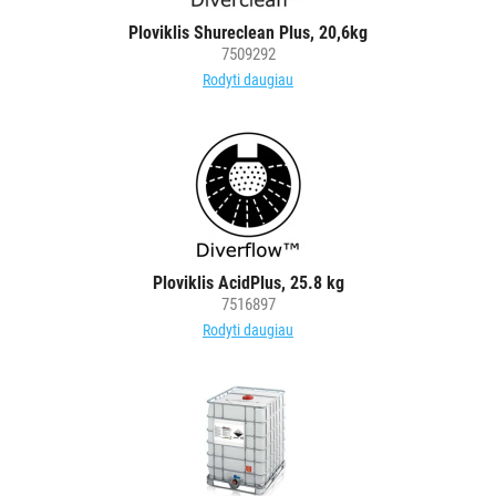
IR
DOZATORIAI
Ploviklis Shureclean Plus, 20,6kg
7509292
Rodyti daugiau
BRITA
PROFESSIONAL
VANDENS
FILTRAI
VIENKARTINIAI
INDAI
Ploviklis AcidPlus, 25.8 kg
STALO
7516897
DEKORAVIMO
Rodyti daugiau
PRIEMONĖS
ŠIUKŠLIŲ
DĖŽĖS
IR
MAIŠAI