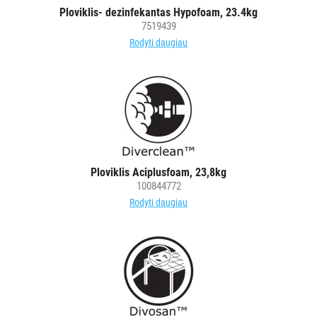
Ploviklis- dezinfekantas Hypofoam, 23.4kg
ĮRANGA
7519439
Rodyti daugiau
SKALBIMO
PRIEMONĖS
PURVĄ
SUGERIANTYS
KILIMĖLIAI
Ploviklis Aciplusfoam, 23,8kg
ASMENS
100844772
HIGIENOS
Rodyti daugiau
PRIEMONĖS
SLAUGOS
PREKĖS
KOSMETIKA
IR