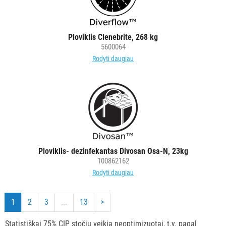
Ploviklis Clenebrite, 268 kg
5600064
Rodyti daugiau
Ploviklis- dezinfekantas Divosan Osa-N, 23kg
100862162
Rodyti daugiau
1
2
3
...
13
>
Statistiškai 75% CIP stočių veikia neoptimizuotai, t.y. pagal