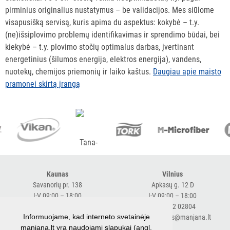
pirminius originalius nustatymus – be validacijos. Mes siūlome
visapusišką servisą, kuris apima du aspektus: kokybė – t.y.
(ne)išsiplovimo problemų identifikavimas ir sprendimo būdai, bei
kiekybė – t.y. plovimo stočių optimalus darbas, įvertinant
energetinius (šilumos energija, elektros energija), vandens,
nuotekų, chemijos priemonių ir laiko kaštus.
Daugiau apie maisto
pramonei skirtą įrangą
Kaunas
Vilnius
Savanorių pr. 138
Apkasų g. 12 D
I-V 09:00 – 18:00
I-V 09:00 – 18:00
+370 616 98170
+370 682 02804
Informuojame, kad interneto svetainėje
expresskaunas@manjana.lt
expressvilnius@manjana.lt
manjana.lt yra naudojami slapukai (angl.