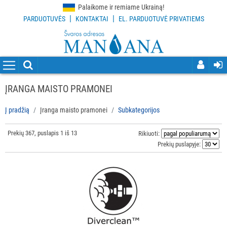
Palaikome ir remiame Ukrainą!
|
|
PARDUOTUVĖS
KONTAKTAI
EL. PARDUOTUVĖ PRIVATIEMS
VISOS
PREKĖS
VALYMO
PRIEMONĖS
ĮRANGA MAISTO PRAMONEI
VALYMO
Į pradžią
Įranga maisto pramonei
Subkategorijos
ĮRANKIAI
Prekių 367, puslapis 1 iš 13
Rikiuoti:
APSAUGOS
Prekių puslapyje:
PRIEMONĖS
PIRŠTINĖS
HIGIENAI
GRINDŲ
VALYMO