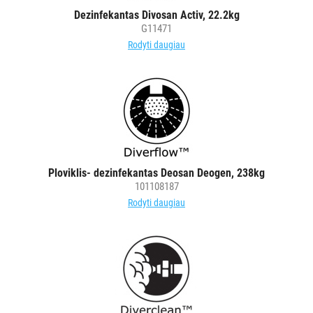
AKSESUARAI
Dezinfekantas Divosan Activ, 22.2kg
VIEŠBUČIAMS
G11471
Rodyti daugiau
ĮRANGA
MAISTO
PRAMONEI
Visi
Įsiurbimo
vamzdžiai
Ploviklis- dezinfekantas Deosan Deogen, 238kg
Saugojimo
101108187
padėklai
Rodyti daugiau
Batų
džiovyklės
Rūko
generatoriai
Higieniniai
praėjimai