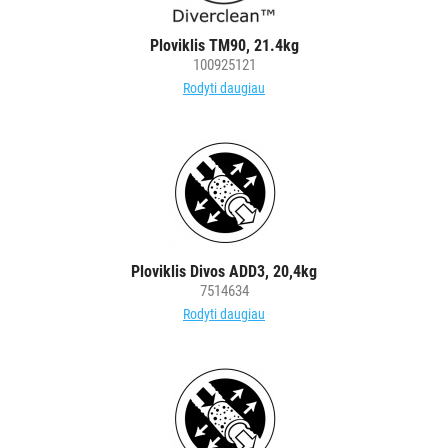
Ploviklis TM90, 21.4kg
100925121
Rodyti daugiau
Ploviklis Divos ADD3, 20,4kg
7514634
Rodyti daugiau