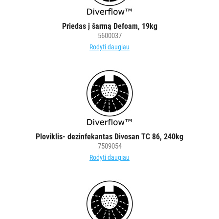
Priedas į šarmą Defoam, 19kg
5600037
Rodyti daugiau
Ploviklis- dezinfekantas Divosan TC 86, 240kg
7509054
Rodyti daugiau