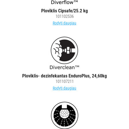
Ploviklis Cipsafe/25.2 kg
101102536
Rodyti daugiau
Ploviklis- dezinfekantas EnduroPlus, 24,60kg
101107211
Rodyti daugiau