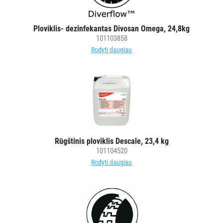
Ploviklis- dezinfekantas Divosan Omega, 24,8kg
101103858
Rodyti daugiau
Rūgštinis ploviklis Descale, 23,4 kg
101104520
Rodyti daugiau