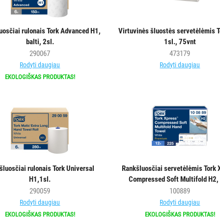
uosčiai rulonais Tork Advanced H1,
Virtuvinės šluostės servetėlėmis 
balti, 2sl.
1sl., 75vnt
290067
473179
Rodyti daugiau
Rodyti daugiau
EKOLOGIŠKAS PRODUKTAS!
šluosčiai rulonais Tork Universal
Rankšluosčiai servetėlėmis Tork 
H1,1sl.
Compressed Soft Multifold H2, 
290059
100889
Rodyti daugiau
Rodyti daugiau
EKOLOGIŠKAS PRODUKTAS!
EKOLOGIŠKAS PRODUKTAS!