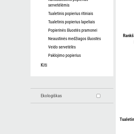
servetėlėmis
Tualetinis popierius ritiniais
Tualetinis popierius lapeliais
Popierinės šluostės pramonei
Rankš
Neaustinės medžiagos šluostės
Veido servetėlės
Paklojimo popierius
Kiti
Ekologiškas
Tualeti