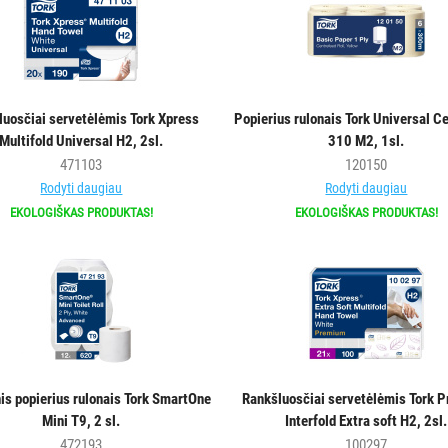
luosčiai servetėlėmis Tork Xpress
Popierius rulonais Tork Universal C
Multifold Universal H2, 2sl.
310 M2, 1sl.
471103
120150
Rodyti daugiau
Rodyti daugiau
EKOLOGIŠKAS PRODUKTAS!
EKOLOGIŠKAS PRODUKTAS!
nis popierius rulonais Tork SmartOne
Rankšluosčiai servetėlėmis Tork 
Mini T9, 2 sl.
Interfold Extra soft H2, 2sl.
472193
100297