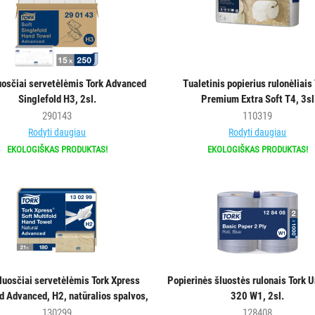
osčiai servetėlėmis Tork Advanced
Tualetinis popierius rulonėliais
Singlefold H3, 2sl.
Premium Extra Soft T4, 3sl
290143
110319
Rodyti daugiau
Rodyti daugiau
EKOLOGIŠKAS PRODUKTAS!
EKOLOGIŠKAS PRODUKTAS!
luosčiai servetėlėmis Tork Xpress
Popierinės šluostės rulonais Tork U
ld Advanced, H2, natūralios spalvos,
320 W1, 2sl.
2sl.
130299
128408