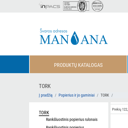
PRODUKTŲ KATALOGAS
TORK
Į pradžią
Popierius ir jo gaminiai
TORK
Prekių 122,
TORK
Rankšluostinis popierius rulonais
Rankšluostinis popierius