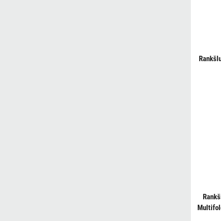
Rankšlu
Rankš
Multifo