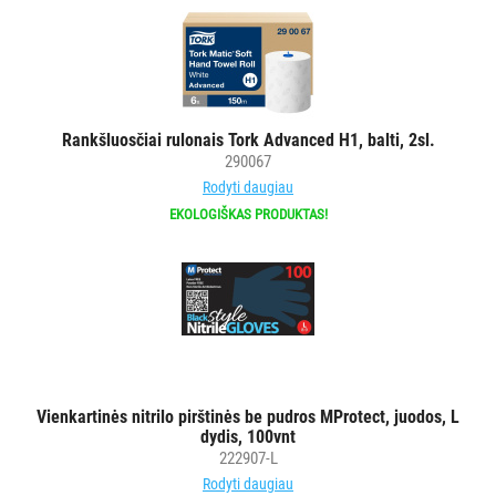
Rankšluosčiai rulonais Tork Advanced H1, balti, 2sl.
290067
Rodyti daugiau
EKOLOGIŠKAS PRODUKTAS!
Vienkartinės nitrilo pirštinės be pudros MProtect, juodos, L
dydis, 100vnt
222907-L
Rodyti daugiau