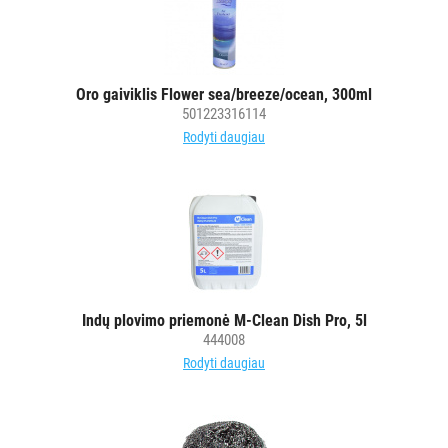
Oro gaiviklis Flower sea/breeze/ocean, 300ml
501223316114
Rodyti daugiau
Indų plovimo priemonė M-Clean Dish Pro, 5l
444008
Rodyti daugiau