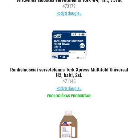
Virtuvinės šluostės servetėlėmis Tork W4, 1sl., 75vnt
473179
Rodyti daugiau
Rankšluosčiai servetėlėmis Tork Xpress Multifold Universal
H2, balti, 2sl.
471146
Rodyti daugiau
EKOLOGIŠKAS PRODUKTAS!