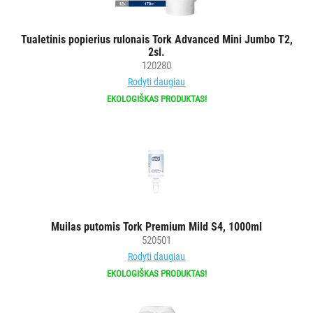
AKSESUARAI
VIEŠBUČIAMS
Tualetinis popierius rulonais Tork Advanced Mini Jumbo T2,
2sl.
ĮRANGA
120280
MAISTO
Rodyti daugiau
PRAMONEI
EKOLOGIŠKAS PRODUKTAS!
POPIERIUS
IR
JO
GAMINIAI
LAIKIKLIAI
Muilas putomis Tork Premium Mild S4, 1000ml
IR
520501
DOZATORIAI
Rodyti daugiau
EKOLOGIŠKAS PRODUKTAS!
BRITA
PROFESSIONAL