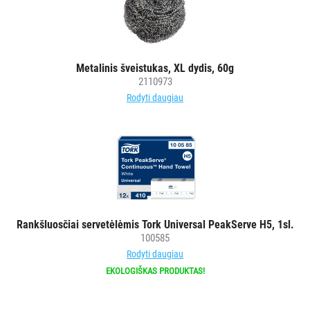
Metalinis šveistukas, XL dydis, 60g
2110973
Rodyti daugiau
Rankšluosčiai servetėlėmis Tork Universal PeakServe H5, 1sl.
100585
Rodyti daugiau
EKOLOGIŠKAS PRODUKTAS!