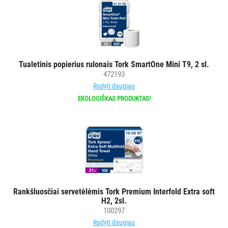
VANDENS
FILTRAI
VIENKARTINIAI
INDAI
Tualetinis popierius rulonais Tork SmartOne Mini T9, 2 sl.
472193
STALO
Rodyti daugiau
DEKORAVIMO
EKOLOGIŠKAS PRODUKTAS!
PRIEMONĖS
ŠIUKŠLIŲ
DĖŽĖS
IR
MAIŠAI
KITOS
Rankšluosčiai servetėlėmis Tork Premium Interfold Extra soft
H2, 2sl.
PREKĖS
100297
Rodyti daugiau