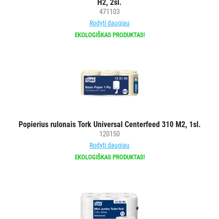
H2, 2sl.
ĮRANGA
471103
Rodyti daugiau
SKALBIMO
EKOLOGIŠKAS PRODUKTAS!
PRIEMONĖS
PURVĄ
SUGERIANTYS
KILIMĖLIAI
ASMENS
Popierius rulonais Tork Universal Centerfeed 310 M2, 1sl.
HIGIENOS
120150
PRIEMONĖS
Rodyti daugiau
EKOLOGIŠKAS PRODUKTAS!
SLAUGOS
PREKĖS
KOSMETIKA
IR