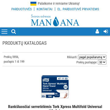
Palaikome ir remiame Ukrainą!
|
|
PARDUOTUVĖS
KONTAKTAI
EL. PARDUOTUVĖ PRIVATIEMS
VISOS
PREKĖS
VALYMO
PRIEMONĖS
PRODUKTŲ KATALOGAS
VALYMO
ĮRANKIAI
Prekių 5956,
Rikiuoti:
puslapis 1 iš 199
Prekių puslapyje:
APSAUGOS
PRIEMONĖS
PIRŠTINĖS
HIGIENAI
GRINDŲ
Rankšluosčiai servetėlėmis Tork Xpress Multifold Universal
VALYMO