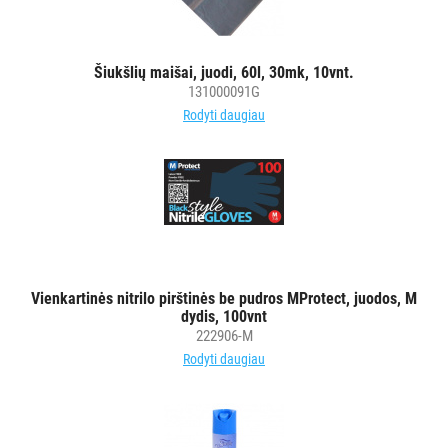
Šiukšlių maišai, juodi, 60l, 30mk, 10vnt.
131000091G
Rodyti daugiau
Vienkartinės nitrilo pirštinės be pudros MProtect, juodos, M
dydis, 100vnt
222906-M
Rodyti daugiau