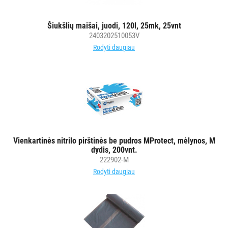
Šiukšlių maišai, juodi, 120l, 25mk, 25vnt
2403202510053V
Rodyti daugiau
Vienkartinės nitrilo pirštinės be pudros MProtect, mėlynos, M
dydis, 200vnt.
222902-M
Rodyti daugiau