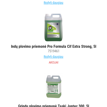
Rodyti daugiau
Indų plovimo priemonė Pro Formula Cif Extra Strong, 5l
7519461
Rodyti daugiau
AKCIJA!
Grindų plovimo priemonė Taski Jontec 300, 5l