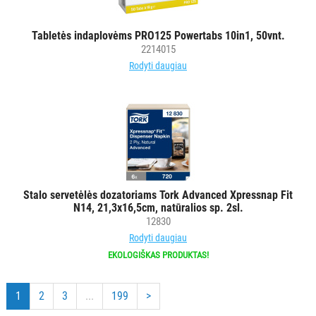
Tabletės indaplovėms PRO125 Powertabs 10in1, 50vnt.
2214015
Rodyti daugiau
Stalo servetėlės dozatoriams Tork Advanced Xpressnap Fit
N14, 21,3x16,5cm, natūralios sp. 2sl.
12830
Rodyti daugiau
EKOLOGIŠKAS PRODUKTAS!
1
2
3
...
199
>