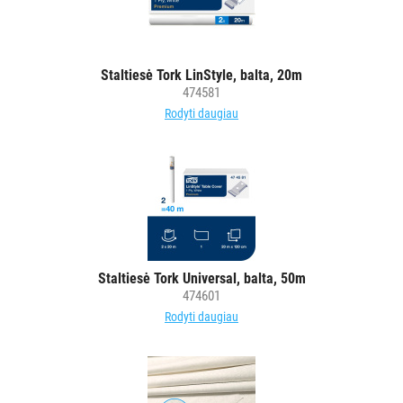
Staltiesės
Produktai
stalo
Staltiesė Tork LinStyle, balta, 20m
dekoravimui
474581
Rodyti daugiau
ŠIUKŠLIŲ
DĖŽĖS
IR
MAIŠAI
KITOS
PREKĖS
Staltiesė Tork Universal, balta, 50m
474601
Rodyti daugiau