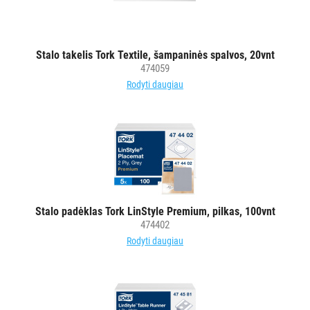
VANDENS
FILTRAI
Stalo takelis Tork Textile, šampaninės spalvos, 20vnt
VIENKARTINIAI
474059
INDAI
Rodyti daugiau
STALO
DEKORAVIMO
PRIEMONĖS
Visi
Servetėlės
į
Stalo padėklas Tork LinStyle Premium, pilkas, 100vnt
dozatorius
474402
Stalo
Rodyti daugiau
servetėlės
Stalo
takeliai,
užtiesalai