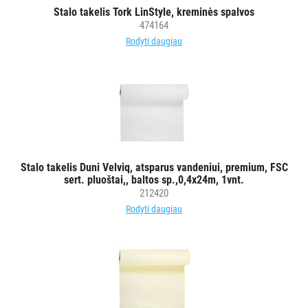
Stalo takelis Tork LinStyle, kreminės spalvos
ĮRANGA
474164
Rodyti daugiau
SKALBIMO
PRIEMONĖS
PURVĄ
SUGERIANTYS
KILIMĖLIAI
Stalo takelis Duni Velviq, atsparus vandeniui, premium, FSC
ASMENS
sert. pluoštai,, baltos sp.,0,4x24m, 1vnt.
HIGIENOS
212420
PRIEMONĖS
Rodyti daugiau
SLAUGOS
PREKĖS
KOSMETIKA
IR