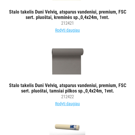
AKSESUARAI
VIEŠBUČIAMS
Stalo takelis Duni Velviq, atsparus vandeniui, premium, FSC
sert. pluoštai, kreminės sp.,0,4x24m, 1vnt.
212421
ĮRANGA
Rodyti daugiau
MAISTO
PRAMONEI
POPIERIUS
IR
JO
GAMINIAI
Stalo takelis Duni Velviq, atsparus vandeniui, premium, FSC
sert. pluoštai, tamsiai pilkos sp.,0,4x24m, 1vnt.
LAIKIKLIAI
212422
IR
Rodyti daugiau
DOZATORIAI
BRITA
PROFESSIONAL