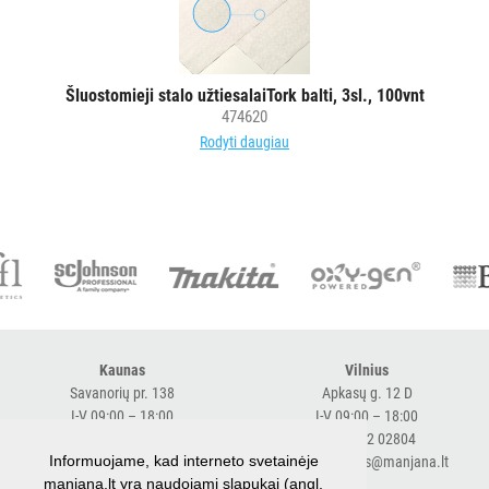
Šluostomieji stalo užtiesalaiTork balti, 3sl., 100vnt
474620
Rodyti daugiau
Kaunas
Vilnius
Savanorių pr. 138
Apkasų g. 12 D
I-V 09:00 – 18:00
I-V 09:00 – 18:00
+370 616 98170
+370 682 02804
Informuojame, kad interneto svetainėje
expresskaunas@manjana.lt
expressvilnius@manjana.lt
manjana.lt yra naudojami slapukai (angl.