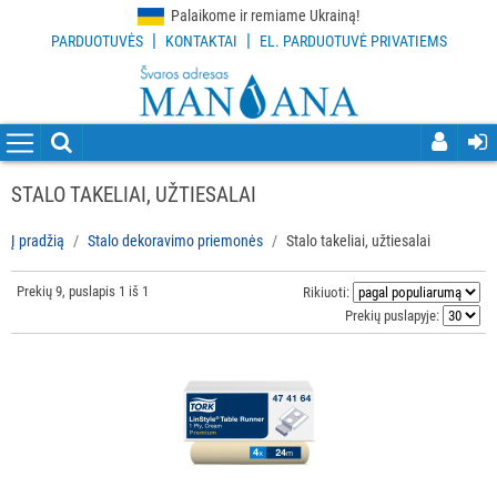
Palaikome ir remiame Ukrainą!
|
|
PARDUOTUVĖS
KONTAKTAI
EL. PARDUOTUVĖ PRIVATIEMS
VISOS
PREKĖS
VALYMO
PRIEMONĖS
STALO TAKELIAI, UŽTIESALAI
VALYMO
Į pradžią
Stalo dekoravimo priemonės
Stalo takeliai, užtiesalai
ĮRANKIAI
Prekių 9, puslapis 1 iš 1
Rikiuoti:
APSAUGOS
Prekių puslapyje:
PRIEMONĖS
PIRŠTINĖS
HIGIENAI
GRINDŲ
VALYMO