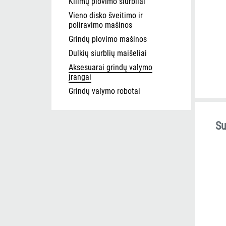
Kilimų plovimo siurbliai
Vieno disko šveitimo ir
poliravimo mašinos
Grindų plovimo mašinos
Dulkių siurblių maišeliai
Aksesuarai grindų valymo
įrangai
Grindų valymo robotai
Su