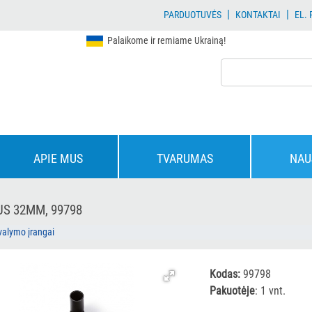
|
|
PARDUOTUVĖS
KONTAKTAI
EL.
Palaikome ir remiame Ukrainą!
APIE MUS
TVARUMAS
NAU
US 32MM, 99798
valymo įrangai
Kodas:
99798
Pakuotėje
: 1 vnt.