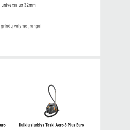
is universalus 32mm
 grindų valymo įrangai
Euro
Dulkių siurblys Taski Aero 8 Plus Euro