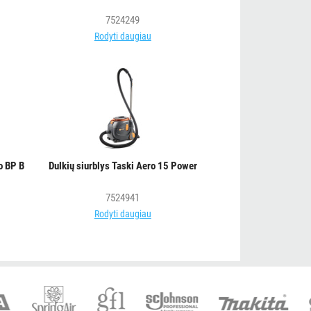
7524249
Rodyti daugiau
o BP B
Dulkių siurblys Taski Aero 15 Power
7524941
Rodyti daugiau