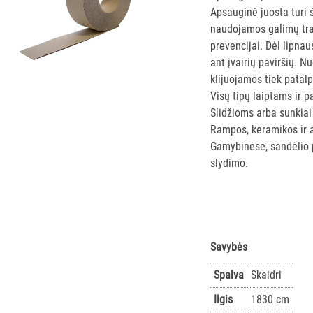
Apsauginė juosta turi š
naudojamos galimų tra
prevencijai. Dėl lipnau
ant įvairių paviršių. 
klijuojamos tiek patalp
Visų tipų laiptams ir 
Slidžioms arba sunkia
Rampos, keramikos ir 
Gamybinėse, sandėlio 
slydimo.
Savybės
Spalva
Skaidri
Ilgis
1830 cm