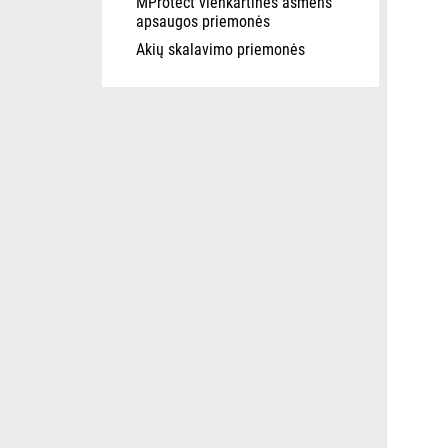
MProtect vienkartinės asmens
apsaugos priemonės
Akių skalavimo priemonės