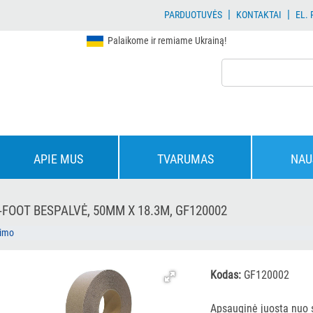
|
|
PARDUOTUVĖS
KONTAKTAI
EL.
Palaikome ir remiame Ukrainą!
APIE MUS
TVARUMAS
NAU
FOOT BESPALVĖ, 50MM X 18.3M, GF120002
dimo
Kodas:
GF120002
Apsauginė juosta nuo 