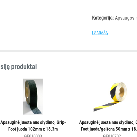
Kategorija:
Apsaugos 
Į SĄRAŠĄ
siję produktai
Apsauginė juosta nuo slydimo, Grip-
Apsauginė juosta nuo slydimo, 
Foot juoda 102mm x 18.3m
Foot juoda/geltona 50mm x 1
GF010003
GF010702