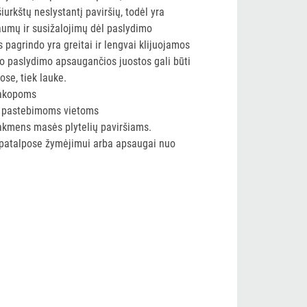
iurkštų neslystantį paviršių, todėl yra
umų ir susižalojimų dėl paslydimo
s pagrindo yra greitai ir lengvai klijuojamos
Nuo paslydimo apsaugančios juostos gali būti
ose, tiek lauke.
pakopoms
i pastebimoms vietoms
akmens masės plytelių paviršiams.
patalpose žymėjimui arba apsaugai nuo