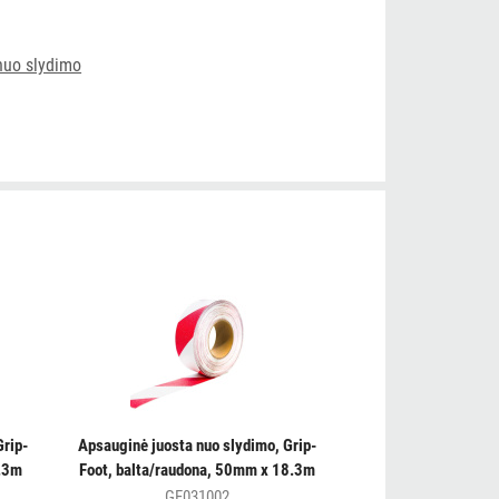
nuo slydimo
Grip-
Apsauginė juosta nuo slydimo, Grip-
8.3m
Foot, balta/raudona, 50mm x 18.3m
GF031002