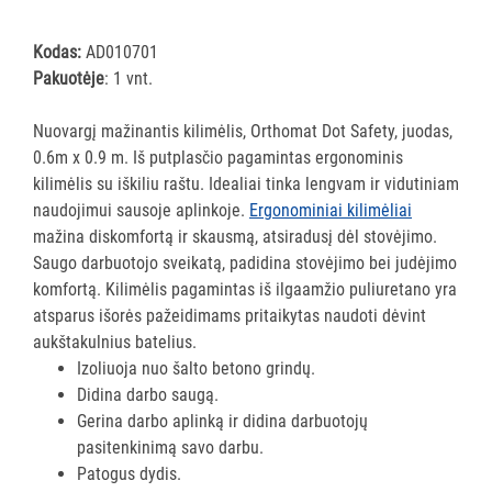
MProtect
vienkartinės
Kodas:
AD010701
asmens
Pakuotėje
: 1 vnt.
apsaugos
priemonės
Nuovargį mažinantis kilimėlis, Orthomat Dot Safety, juodas,
0.6m x 0.9 m. Iš putplasčio pagamintas ergonominis
Akių
kilimėlis su iškiliu raštu. Idealiai tinka lengvam ir vidutiniam
skalavimo
naudojimui sausoje aplinkoje.
Ergonominiai kilimėliai
priemonės
mažina diskomfortą ir skausmą, atsiradusį dėl stovėjimo.
PIRŠTINĖS
Saugo darbuotojo sveikatą, padidina stovėjimo bei judėjimo
HIGIENAI
komfortą. Kilimėlis pagamintas iš ilgaamžio puliuretano yra
atsparus išorės pažeidimams pritaikytas naudoti dėvint
GRINDŲ
aukštakulnius batelius.
VALYMO
Izoliuoja nuo šalto betono grindų.
ĮRANGA
Didina darbo saugą.
Gerina darbo aplinką ir didina darbuotojų
SKALBIMO
pasitenkinimą savo darbu.
PRIEMONĖS
Patogus dydis.