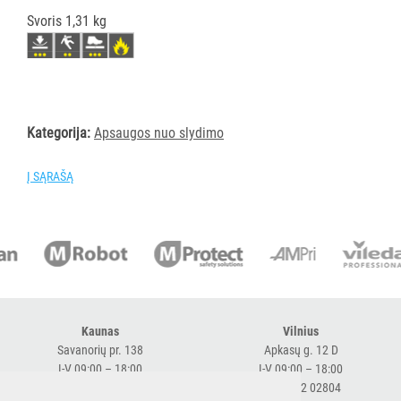
Svoris 1,31 kg
PURVĄ
SUGERIANTYS
KILIMĖLIAI
ASMENS
Kategorija:
Apsaugos nuo slydimo
HIGIENOS
PRIEMONĖS
Į SĄRAŠĄ
SLAUGOS
PREKĖS
KOSMETIKA
IR
AKSESUARAI
Kaunas
Vilnius
VIEŠBUČIAMS
Savanorių pr. 138
Apkasų g. 12 D
I-V 09:00 – 18:00
I-V 09:00 – 18:00
ĮRANGA
+370 616 98170
+370 682 02804
MAISTO