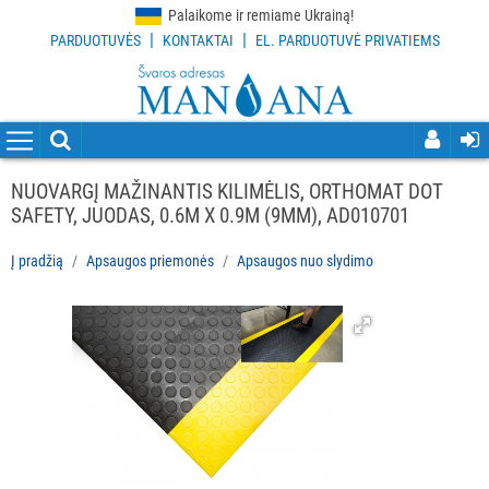
Palaikome ir remiame Ukrainą!
|
|
PARDUOTUVĖS
KONTAKTAI
EL. PARDUOTUVĖ PRIVATIEMS
VISOS
PREKĖS
VALYMO
PRIEMONĖS
NUOVARGĮ MAŽINANTIS KILIMĖLIS, ORTHOMAT DOT
SAFETY, JUODAS, 0.6M X 0.9M (9MM), AD010701
VALYMO
ĮRANKIAI
Į pradžią
Apsaugos priemonės
Apsaugos nuo slydimo
APSAUGOS
PRIEMONĖS
Visi
Apsaugos
nuo
slydimo
Kita