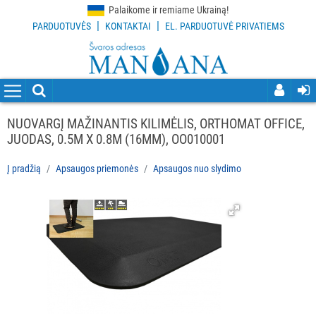
Palaikome ir remiame Ukrainą!
|
|
PARDUOTUVĖS
KONTAKTAI
EL. PARDUOTUVĖ PRIVATIEMS
VISOS
PREKĖS
VALYMO
PRIEMONĖS
NUOVARGĮ MAŽINANTIS KILIMĖLIS, ORTHOMAT OFFICE,
JUODAS, 0.5M X 0.8M (16MM), OO010001
VALYMO
ĮRANKIAI
Į pradžią
Apsaugos priemonės
Apsaugos nuo slydimo
APSAUGOS
PRIEMONĖS
Visi
Apsaugos
nuo
slydimo
Kita