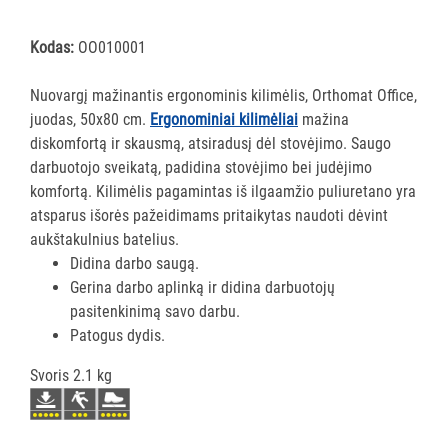
MProtect
vienkartinės
Kodas:
OO010001
asmens
apsaugos
Nuovargį mažinantis ergonominis kilimėlis, Orthomat Office,
priemonės
juodas, 50x80 cm.
Ergonominiai kilimėliai
mažina
diskomfortą ir skausmą, atsiradusį dėl stovėjimo. Saugo
Akių
darbuotojo sveikatą, padidina stovėjimo bei judėjimo
skalavimo
komfortą. Kilimėlis pagamintas iš ilgaamžio puliuretano yra
priemonės
atsparus išorės pažeidimams pritaikytas naudoti dėvint
PIRŠTINĖS
aukštakulnius batelius.
HIGIENAI
Didina darbo saugą.
Gerina darbo aplinką ir didina darbuotojų
GRINDŲ
pasitenkinimą savo darbu.
VALYMO
Patogus dydis.
ĮRANGA
Svoris 2.1 kg
SKALBIMO
PRIEMONĖS