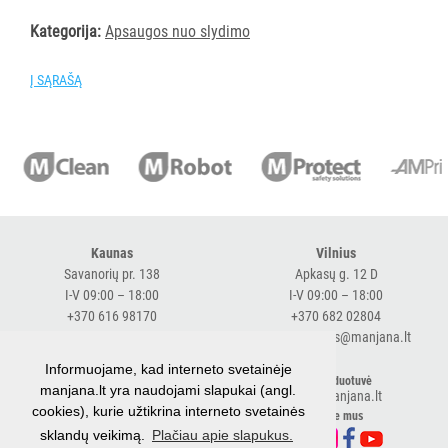
PURVĄ
Kategorija:
Apsaugos nuo slydimo
SUGERIANTYS
KILIMĖLIAI
Į SĄRAŠĄ
ASMENS
HIGIENOS
PRIEMONĖS
SLAUGOS
PREKĖS
Kaunas
Vilnius
Savanorių pr. 138
Apkasų g. 12 D
I-V 09:00 – 18:00
I-V 09:00 – 18:00
KOSMETIKA
+370 616 98170
+370 682 02804
IR
expresskaunas@manjana.lt
expressvilnius@manjana.lt
AKSESUARAI
Informuojame, kad interneto svetainėje
VIEŠBUČIAMS
Klaipėda
El. parduotuvė
manjana.lt yra naudojami slapukai (angl.
shop.manjana.lt
Baltijos pr. 26 B
cookies), kurie užtikrina interneto svetainės
Sekite mus
ĮRANGA
I-V 09:00 – 18:00
sklandų veikimą.
Plačiau apie slapukus.
MAISTO
+370 616 76501