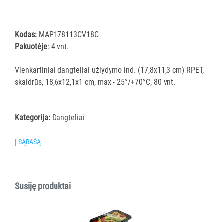
ĮRANGA
Kodas:
MAP178113CV18C
SKALBIMO
Pakuotėje
: 4 vnt.
PRIEMONĖS
Vienkartiniai dangteliai užlydymo ind. (17,8x11,3 cm) RPET,
PURVĄ
skaidrūs, 18,6x12,1x1 cm, max - 25°/+70°C, 80 vnt.
SUGERIANTYS
KILIMĖLIAI
Kategorija:
Dangteliai
ASMENS
HIGIENOS
Į SĄRAŠĄ
PRIEMONĖS
SLAUGOS
PREKĖS
Susiję produktai
KOSMETIKA
IR