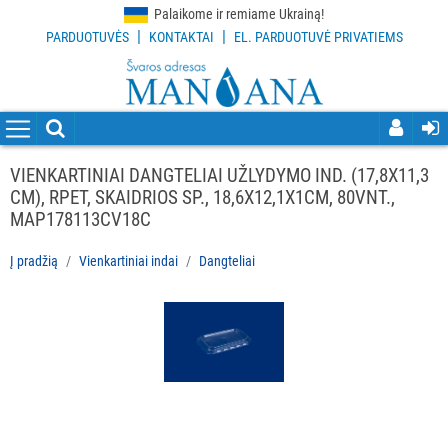
Palaikome ir remiame Ukrainą!
|
|
PARDUOTUVĖS
KONTAKTAI
EL. PARDUOTUVĖ PRIVATIEMS
VISOS
PREKĖS
VALYMO
PRIEMONĖS
VIENKARTINIAI DANGTELIAI UŽLYDYMO IND. (17,8X11,3
CM), RPET, SKAIDRIOS SP., 18,6X12,1X1CM, 80VNT.,
VALYMO
MAP178113CV18C
ĮRANKIAI
Į pradžią
Vienkartiniai indai
Dangteliai
APSAUGOS
PRIEMONĖS
PIRŠTINĖS
HIGIENAI
GRINDŲ
VALYMO