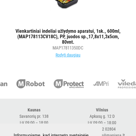
AKSESUARAI
VIEŠBUČIAMS
ĮRANGA
Vienkartiniai indeliai užlydymo aparatui, 1sk., 600ml,
MAISTO
(MAP178113CV18C), PP, juodos sp.,17,8x11,3x5cm,
PRAMONEI
80vnt.
MAP17811350DC
Rodyti daugiau
POPIERIUS
IR
JO
GAMINIAI
LAIKIKLIAI
IR
DOZATORIAI
Kaunas
Vilnius
Savanorių pr. 138
Apkasų g. 12 D
I-V 09:00 – 18:00
I-V 09:00 – 18:00
BRITA
+370 616 98170
+370 682 02804
PROFESSIONAL
Informuojame, kad interneto svetainėje
expresskaunas@manjana.lt
expressvilnius@manjana.lt