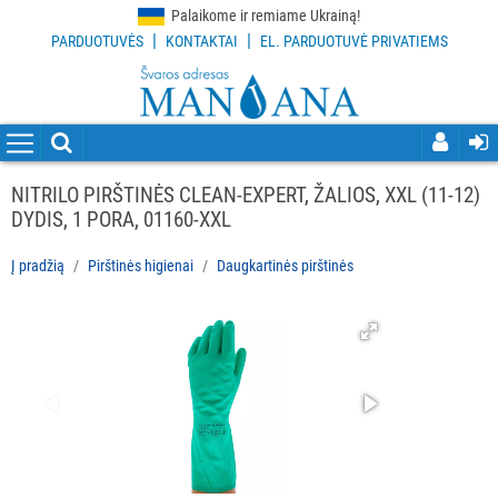
Palaikome ir remiame Ukrainą!
|
|
PARDUOTUVĖS
KONTAKTAI
EL. PARDUOTUVĖ PRIVATIEMS
VISOS
PREKĖS
VALYMO
PRIEMONĖS
NITRILO PIRŠTINĖS CLEAN-EXPERT, ŽALIOS, XXL (11-12)
DYDIS, 1 PORA, 01160-XXL
VALYMO
ĮRANKIAI
Į pradžią
Pirštinės higienai
Daugkartinės pirštinės
APSAUGOS
PRIEMONĖS
PIRŠTINĖS
HIGIENAI
Visi
Vienkartinės