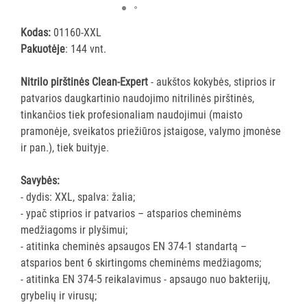
pirštinės
Daugkartinės
Kodas:
01160-XXL
pirštinės
Pakuotėje
: 144 vnt.
GRINDŲ
Nitrilo pirštinės Clean-Expert
- aukštos kokybės, stiprios ir
VALYMO
patvarios daugkartinio naudojimo nitrilinės pirštinės,
ĮRANGA
tinkančios tiek profesionaliam naudojimui (maisto
pramonėje, sveikatos priežiūros įstaigose, valymo įmonėse
SKALBIMO
ir pan.), tiek buityje.
PRIEMONĖS
Savybės:
PURVĄ
- dydis: XXL, spalva: žalia;
SUGERIANTYS
- ypač stiprios ir patvarios – atsparios cheminėms
KILIMĖLIAI
medžiagoms ir plyšimui;
- atitinka cheminės apsaugos EN 374-1 standartą –
ASMENS
atsparios bent 6 skirtingoms cheminėms medžiagoms;
HIGIENOS
- atitinka EN 374-5 reikalavimus - apsaugo nuo bakterijų,
PRIEMONĖS
grybelių ir virusų;