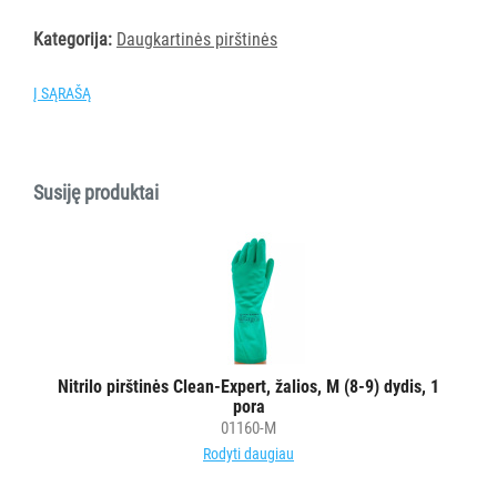
IR
Kategorija:
Daugkartinės pirštinės
DOZATORIAI
Į SĄRAŠĄ
BRITA
PROFESSIONAL
VANDENS
FILTRAI
Susiję produktai
VIENKARTINIAI
INDAI
STALO
DEKORAVIMO
PRIEMONĖS
Nitrilo pirštinės Clean-Expert, žalios, M (8-9) dydis, 1
pora
ŠIUKŠLIŲ
01160-M
DĖŽĖS
Rodyti daugiau
IR