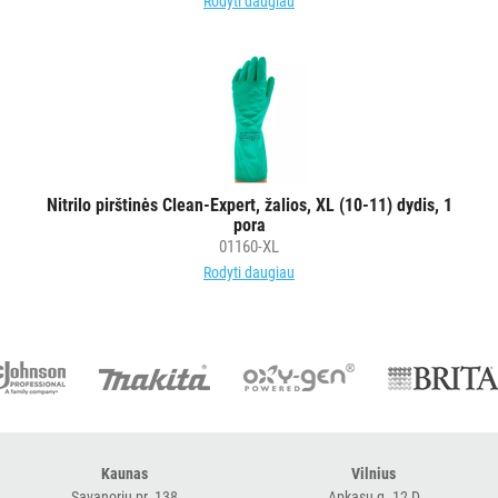
Rodyti daugiau
Nitrilo pirštinės Clean-Expert, žalios, XL (10-11) dydis, 1
pora
01160-XL
Rodyti daugiau
Kaunas
Vilnius
Savanorių pr. 138
Apkasų g. 12 D