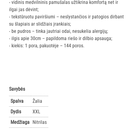
- vidinis medvilninis pamušalas užtikrina komfortą net ir
SLAUGOS
ilgai jas dėvint;
PREKĖS
- tekstūruotu paviršiumi – neslystančios ir patogios dirbant
su šlapiais ar slidžiais įrankiais;
KOSMETIKA
- be pudros – tinka jautriai odai, nesukelia alergijų;
IR
- ilgis apie 30cm – papildoma riešo ir dilbio apsauga;
AKSESUARAI
- kiekis: 1 pora, pakuotėje – 144 poros.
VIEŠBUČIAMS
ĮRANGA
MAISTO
PRAMONEI
Savybės
POPIERIUS
Spalva
Žalia
IR
JO
Dydis
XXL
GAMINIAI
Medžiaga
Nitrilas
LAIKIKLIAI