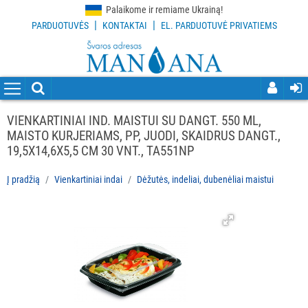
Palaikome ir remiame Ukrainą!
|
|
PARDUOTUVĖS
KONTAKTAI
EL. PARDUOTUVĖ PRIVATIEMS
VISOS
PREKĖS
VALYMO
PRIEMONĖS
VIENKARTINIAI IND. MAISTUI SU DANGT. 550 ML,
MAISTO KURJERIAMS, PP, JUODI, SKAIDRUS DANGT.,
VALYMO
19,5X14,6X5,5 CM 30 VNT., TA551NP
ĮRANKIAI
Į pradžią
Vienkartiniai indai
Dėžutės, indeliai, dubenėliai maistui
APSAUGOS
PRIEMONĖS
PIRŠTINĖS
HIGIENAI
GRINDŲ
VALYMO