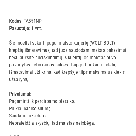
ĮRANGA
Kodas:
TA551NP
SKALBIMO
Pakuotėje
: 1 vnt.
PRIEMONĖS
Šie indeliai sukurti pagal maisto kurjerių (WOLT, BOLT)
PURVĄ
krepšių išmatavimus, tad juos naudodami maisto pakavimui
SUGERIANTYS
nesulauksite nusiskundimų iš klientų jog maistas buvo
KILIMĖLIAI
pristatytas netinkamos būklės. Taip pat tinkami indelių
išmatavimai užtikrina, kad krepšyje tilps maksimalus kiekis
ASMENS
užsakymų.
HIGIENOS
PRIEMONĖS
Privalumai:
Pagaminti iš perdirbamo plastiko.
SLAUGOS
Puikiai išlaiko šilumą.
PREKĖS
Sandariai užsidaro.
Nepraleidžia skysčių, tad maistas neišbėga.
KOSMETIKA
IR