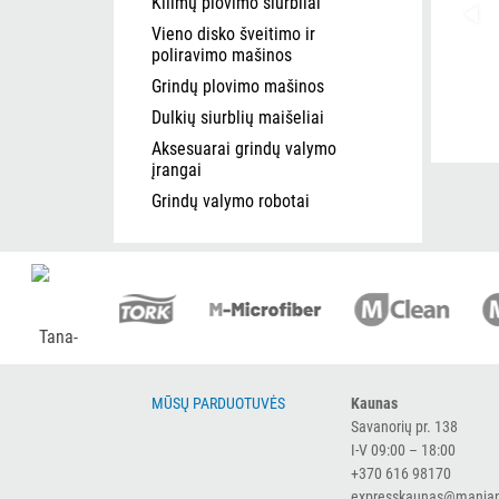
Kilimų plovimo siurbliai
Vieno disko šveitimo ir
poliravimo mašinos
Grindų plovimo mašinos
Dulkių siurblių maišeliai
Aksesuarai grindų valymo
įrangai
Grindų valymo robotai
MŪSŲ PARDUOTUVĖS
Kaunas
Savanorių pr. 138
I-V 09:00 – 18:00
+370 616 98170
expresskaunas@manjan