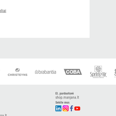
bliai
El. parduotuvė
shop.manjana.lt
Sekite mus
na.lt