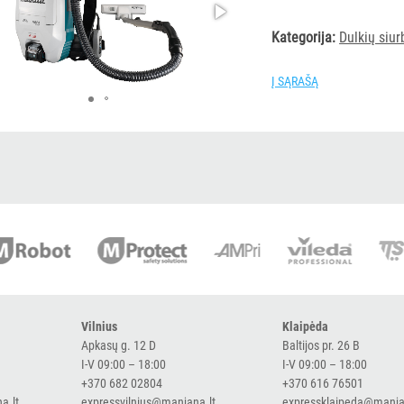
Kategorija:
Dulkių siur
Į SĄRAŠĄ
Vilnius
Klaipėda
Apkasų g. 12 D
Baltijos pr. 26 B
I-V 09:00 – 18:00
I-V 09:00 – 18:00
+370 682 02804
+370 616 76501
a.lt
expressvilnius@manjana.lt
expressklaipeda@manja