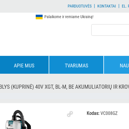
|
|
PARDUOTUVĖS
KONTAKTAI
EL.
Palaikome ir remiame Ukrainą!
APIE MUS
TVARUMAS
NAU
YS (KUPRINĖ) 40V XGT, BL-M, BE AKUMULIATORIŲ IR KROV
Kodas:
VC008GZ