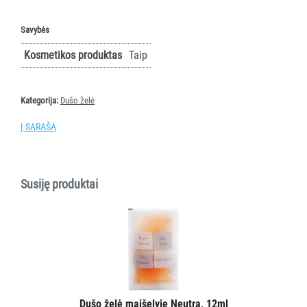
AKSESUARAI
VIEŠBUČIAMS
Savybės
Visi
Kosmetikos produktas
Taip
Dušo
želė
Kategorija:
Dušo želė
Plaukų
šampūnai
Į SĄRAŠĄ
Plaukų
kondicionieriai
Kūno
Susiję produktai
losjonai
Muilas
Aksesuarai
ĮRANGA
MAISTO
PRAMONEI
Dušo želė maišelyje Neutra, 12ml