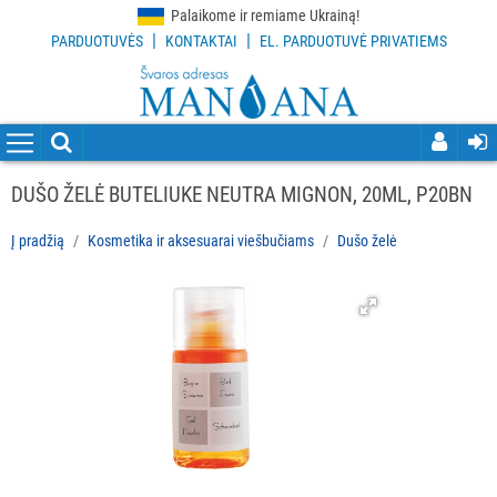
Palaikome ir remiame Ukrainą!
|
|
PARDUOTUVĖS
KONTAKTAI
EL. PARDUOTUVĖ PRIVATIEMS
VISOS
PREKĖS
VALYMO
PRIEMONĖS
DUŠO ŽELĖ BUTELIUKE NEUTRA MIGNON, 20ML, P20BN
VALYMO
Į pradžią
Kosmetika ir aksesuarai viešbučiams
Dušo želė
ĮRANKIAI
APSAUGOS
PRIEMONĖS
PIRŠTINĖS
HIGIENAI
GRINDŲ
VALYMO