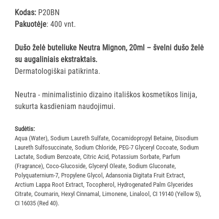
ĮRANGA
Kodas:
P20BN
Pakuotėje
: 400 vnt.
SKALBIMO
PRIEMONĖS
Dušo želė buteliuke Neutra Mignon, 20ml – švelni dušo želė
su augaliniais ekstraktais.
Dermatologiškai patikrinta.
PURVĄ
SUGERIANTYS
Neutra - minimalistinio dizaino itališkos kosmetikos linija,
KILIMĖLIAI
sukurta kasdieniam naudojimui.
ASMENS
Sudėtis:
HIGIENOS
Aqua (Water), Sodium Laureth Sulfate, Cocamidopropyl Betaine, Disodium
PRIEMONĖS
Laureth Sulfosuccinate, Sodium Chloride, PEG-7 Glyceryl Cocoate, Sodium
Lactate, Sodium Benzoate, Citric Acid, Potassium Sorbate, Parfum
(Fragrance), Coco-Glucoside, Glyceryl Oleate, Sodium Gluconate,
SLAUGOS
Polyquaternium-7, Propylene Glycol, Adansonia Digitata Fruit Extract,
PREKĖS
Arctium Lappa Root Extract, Tocopherol, Hydrogenated Palm Glycerides
Citrate, Coumarin, Hexyl Cinnamal, Limonene, Linalool, CI 19140 (Yellow 5),
KOSMETIKA
CI 16035 (Red 40).
IR