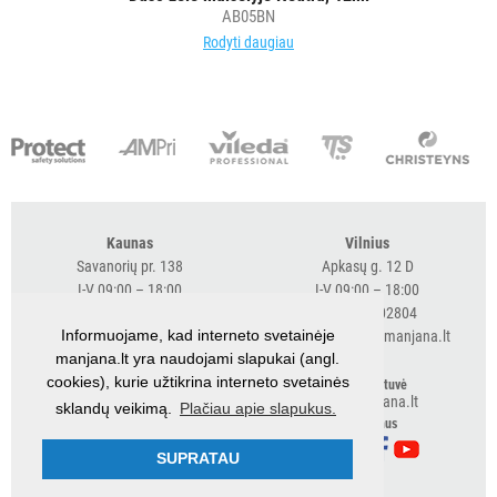
AB05BN
POPIERIUS
Rodyti daugiau
IR
JO
GAMINIAI
LAIKIKLIAI
IR
DOZATORIAI
Kaunas
Vilnius
Savanorių pr. 138
Apkasų g. 12 D
BRITA
I-V 09:00 – 18:00
I-V 09:00 – 18:00
PROFESSIONAL
+370 616 98170
+370 682 02804
VANDENS
Informuojame, kad interneto svetainėje
expresskaunas@manjana.lt
expressvilnius@manjana.lt
FILTRAI
manjana.lt yra naudojami slapukai (angl.
cookies), kurie užtikrina interneto svetainės
Klaipėda
El. parduotuvė
shop.manjana.lt
sklandų veikimą.
Plačiau apie slapukus.
Baltijos pr. 26 B
VIENKARTINIAI
Sekite mus
I-V 09:00 – 18:00
INDAI
+370 616 76501
SUPRATAU
expressklaipeda@manjana.lt
STALO