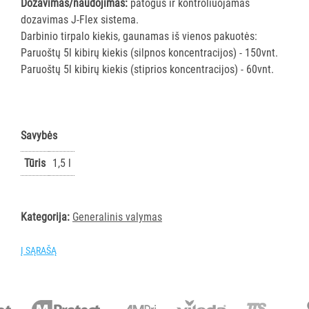
Dozavimas/naudojimas:
patogus ir kontroliuojamas
priemonės
dozavimas J-Flex sistema.
Dezinfekcijos
Darbinio tirpalo kiekis, gaunamas iš vienos pakuotės:
priemonės
Paruoštų 5l kibirų kiekis (silpnos koncentracijos) - 150vnt.
ir
Paruoštų 5l kibirų kiekis (stiprios koncentracijos) - 60vnt.
skysčiai
Sanitariniai
valikliai
Langų
Savybės
skystis
Tūris
1,5 l
Įvairios
priemonės
Oro
gaivikliai
Kategorija:
Generalinis valymas
VALYMO
Į SĄRAŠĄ
ĮRANKIAI
APSAUGOS