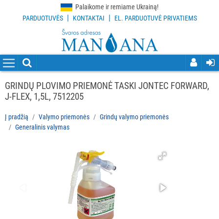
Palaikome ir remiame Ukrainą!
|
|
PARDUOTUVĖS
KONTAKTAI
EL. PARDUOTUVĖ PRIVATIEMS
VISOS
PREKĖS
VALYMO
PRIEMONĖS
GRINDŲ PLOVIMO PRIEMONĖ TASKI JONTEC FORWARD,
Visi
J-FLEX, 1,5L, 7512205
Indų
Į pradžią
Valymo priemonės
Grindų valymo priemonės
plovimo
Generalinis valymas
priemonės
Grindų
valymo
priemonės
Visi
Grindų
plovimo
priemonės