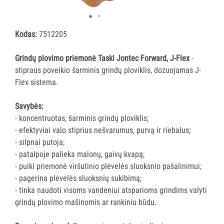
Grindų
plovimo
Kodas:
7512205
skystis
Grindų
Grindų plovimo priemonė Taski Jontec Forward, J-Flex
-
priežiūros
stipraus poveikio šarminis grindų ploviklis, dozuojamas J-
priemonės
Flex sistema.
Generalinis
valymas
Savybės:
Kilimų
- koncentruotas, šarminis grindų ploviklis;
valymo
- efektyviai valo stiprius nešvarumus, purvą ir riebalus;
priemonės
- silpnai putoja;
Priemonės
- patalpoje palieka malonų, gaivų kvapą;
grindų
- puiki priemonė viršutinio plėvelės sluoksnio pašalinimui;
valymo
- pagerina plėvelės sluoksnių sukibimą;
mašinoms
- tinka naudoti visoms vandeniui atsparioms grindims valyti
grindų plovimo mašinomis ar rankiniu būdu.
Virtuvės
valymo