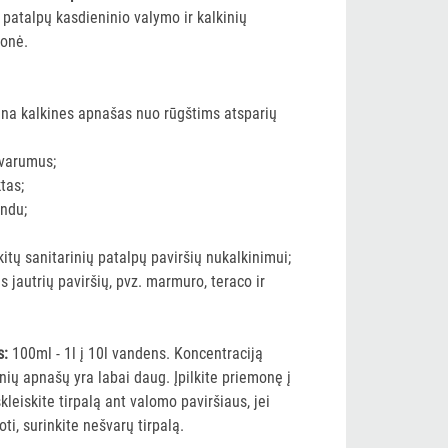
 patalpų kasdieninio valymo ir kalkinių
monė.
alina kalkines apnašas nuo rūgštims atsparių
švarumus;
tas;
indu;
 kitų sanitarinių patalpų paviršių nukalkinimui;
ms jautrių paviršių, pvz. marmuro, teraco ir
s:
100ml - 1l į 10l vandens. Koncentraciją
kinių apnašų yra labai daug. Įpilkite priemonę į
kleiskite tirpalą ant valomo paviršiaus, jei
oti, surinkite nešvarų tirpalą.