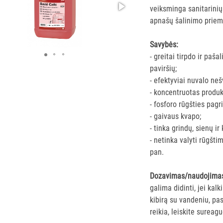
veiksminga sanitarinių
apnašų šalinimo prie
Savybės:
- greitai tirpdo ir paš
paviršių;
- efektyviai nuvalo ne
- koncentruotas produk
- fosforo rūgšties pagr
- gaivaus kvapo;
- tinka grindų, sienų ir
- netinka valyti rūgšti
pan.
Dozavimas/naudojima
galima didinti, jei kal
kibirą su vandeniu, pas
reikia, leiskite sureagu