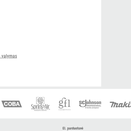
s valymas
El. parduotuvė