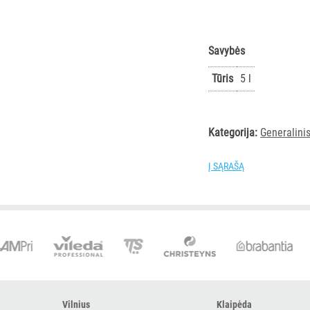
Savybės
Tūris
5 l
Kategorija:
Generalini
Į SĄRAŠĄ
Vilnius
Klaipėda