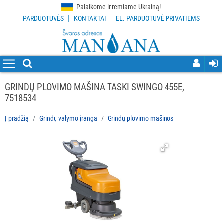
Palaikome ir remiame Ukrainą!
|
|
PARDUOTUVĖS
KONTAKTAI
EL. PARDUOTUVĖ PRIVATIEMS
VISOS
PREKĖS
VALYMO
PRIEMONĖS
GRINDŲ PLOVIMO MAŠINA TASKI SWINGO 455E,
7518534
VALYMO
ĮRANKIAI
Į pradžią
Grindų valymo įranga
Grindų plovimo mašinos
APSAUGOS
PRIEMONĖS
PIRŠTINĖS
HIGIENAI
GRINDŲ
VALYMO