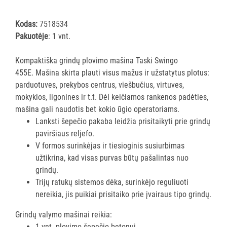
ĮRANGA
Kodas:
7518534
Visi
Pakuotėje
: 1 vnt.
Dulkių
siurbliai
Kompaktiška grindų plovimo mašina Taski Swingo
Šlapio
455E. Mašina skirta plauti visus mažus ir užstatytus plotus:
valymo
parduotuves, prekybos centrus, viešbučius, virtuves,
dulkių
mokyklos, ligonines ir t.t. Dėl keičiamos rankenos padėties,
siurbliai
mašina gali naudotis bet kokio ūgio operatoriams.
Lanksti šepečio pakaba leidžia prisitaikyti prie grindų
Kilimų
paviršiaus reljefo.
plovimo
V formos surinkėjas ir tiesioginis susiurbimas
siurbliai
užtikrina, kad visas purvas būtų pašalintas nuo
Vieno
grindų.
disko
Trijų ratukų sistemos dėka, surinkėjo reguliuoti
šveitimo
nereikia, jis puikiai prisitaiko prie įvairaus tipo grindų.
ir
poliravimo
Grindų valymo mašinai reikia:
mašinos
1 vnt. plovimo šepečio betonui.