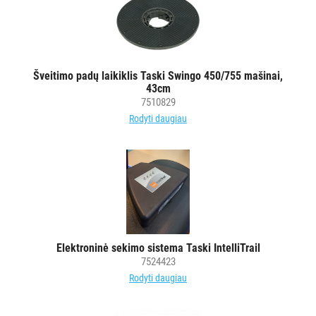
DEKORAVIMO
PRIEMONĖS
ŠIUKŠLIŲ
Šveitimo padų laikiklis Taski Swingo 450/755 mašinai,
DĖŽĖS
43cm
IR
7510829
MAIŠAI
Rodyti daugiau
KITOS
PREKĖS
Elektroninė sekimo sistema Taski IntelliTrail
7524423
Rodyti daugiau