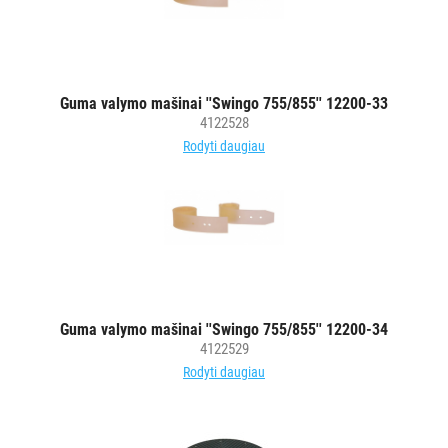
POPIERIUS
IR
JO
GAMINIAI
Guma valymo mašinai ''Swingo 755/855'' 12200-33
4122528
LAIKIKLIAI
Rodyti daugiau
IR
DOZATORIAI
BRITA
PROFESSIONAL
VANDENS
FILTRAI
Guma valymo mašinai ''Swingo 755/855'' 12200-34
4122529
VIENKARTINIAI
Rodyti daugiau
INDAI
STALO