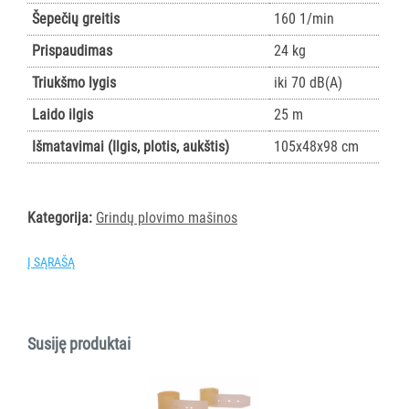
SUGERIANTYS
Šepečių greitis
160 1/min
KILIMĖLIAI
Prispaudimas
24 kg
ASMENS
Triukšmo lygis
iki 70 dB(A)
HIGIENOS
Laido ilgis
25 m
PRIEMONĖS
Išmatavimai (Ilgis, plotis, aukštis)
105x48x98 cm
SLAUGOS
PREKĖS
Kategorija:
Grindų plovimo mašinos
KOSMETIKA
IR
Į SĄRAŠĄ
AKSESUARAI
VIEŠBUČIAMS
ĮRANGA
Susiję produktai
MAISTO
PRAMONEI