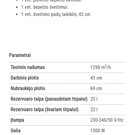
Grindų
1 vnt. šepečio šveitimui.
plovimo
1 vnt. šveitimo padų laikiklis, 43 cm
mašinos
Dulkių
siurblių
maišeliai
Aksesuarai
Parametrai
grindų
valymo
2
Teorinis našumas
1290 m
/h
įrangai
Darbinis plotis
43 cm
Grindų
Nubraukėjo plotis
69 cm
valymo
robotai
Rezervuaro talpa (panaudotam tirpalui)
25 l
SKALBIMO
Rezervuaro talpa (švariam tirpalui)
22 l
PRIEMONĖS
Įtampa
230-240/50 V/Hz
PURVĄ
Galia
1500 W