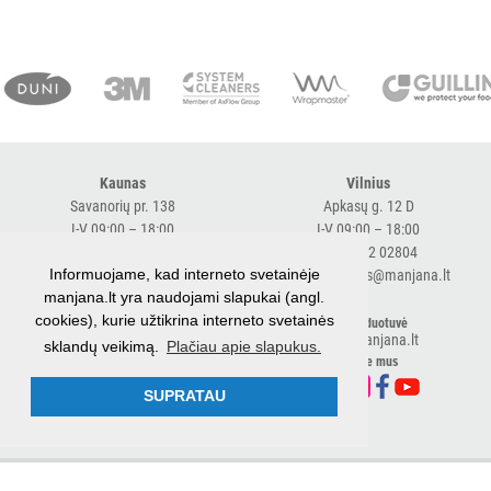
Kaunas
Vilnius
Savanorių pr. 138
Apkasų g. 12 D
I-V 09:00 – 18:00
I-V 09:00 – 18:00
+370 616 98170
+370 682 02804
Informuojame, kad interneto svetainėje
expresskaunas@manjana.lt
expressvilnius@manjana.lt
manjana.lt yra naudojami slapukai (angl.
cookies), kurie užtikrina interneto svetainės
Klaipėda
El. parduotuvė
shop.manjana.lt
sklandų veikimą.
Plačiau apie slapukus.
Baltijos pr. 26 B
Sekite mus
I-V 09:00 – 18:00
+370 616 76501
SUPRATAU
expressklaipeda@manjana.lt
© 2026 UAB Manjana
Privatumo politika