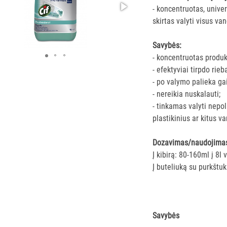
- koncentruotas, univer
skirtas valyti visus va
Savybės:
- koncentruotas produ
- efektyviai tirpdo rie
- po valymo palieka ga
- nereikia nuskalauti;
- tinkamas valyti nepol
plastikinius ar kitus v
Dozavimas/naudojima
Į kibirą: 80-160ml į 8l
Į buteliuką su purkštu
Savybės