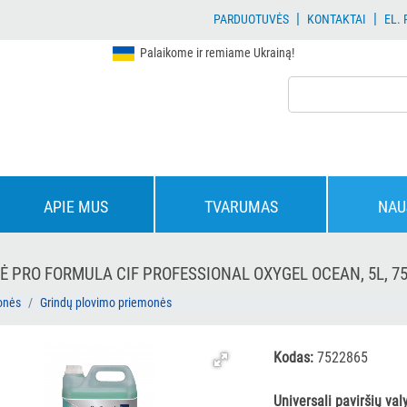
|
|
PARDUOTUVĖS
KONTAKTAI
EL.
Palaikome ir remiame Ukrainą!
APIE MUS
TVARUMAS
NAU
Ė PRO FORMULA CIF PROFESSIONAL OXYGEL OCEAN, 5L, 7
onės
Grindų plovimo priemonės
Kodas:
7522865
Universali paviršių va