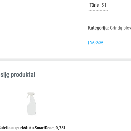
Tūris
5 l
Kategorija:
Grindų plo
Į SĄRAŠĄ
siję produktai
Butelis su purkštuku SmartDose, 0,75l