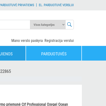
|
 PARDUOTUVĖ PRIVATIEMS
EL. PARDUOTUVĖ VERSLUI
Mano verslo paskyra
Registracija verslui
JIENOS
PARDUOTUVĖS
522865
lymo priemonė Cif Professional Oxygel Ocean