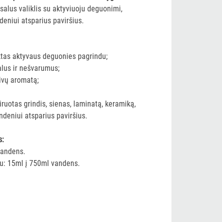
salus valiklis su aktyviuoju deguonimi,
ndeniui atsparius paviršius.
ktas aktyvaus deguonies pagrindu;
balus ir nešvarumus;
ivų aromatą;
iruotas grindis, sienas, laminatą, keramiką,
andeniui atsparius paviršius.
s:
 vandens.
ku: 15ml į 750ml vandens.