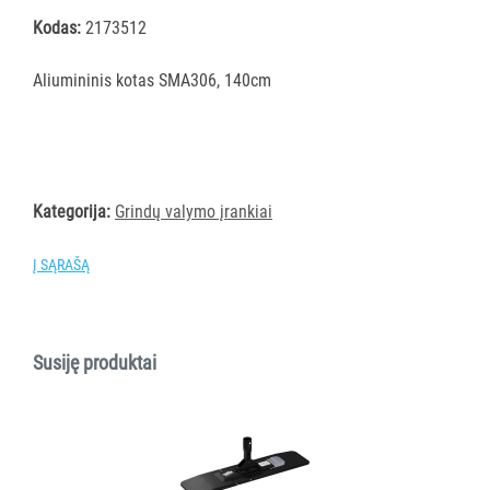
šluostės
Kodas:
2173512
Šluostės,
kempinės,
Aliumininis kotas SMA306, 140cm
šveistukai,
šveitimo
padai
Įrankiai
teritorijų
Kategorija:
Grindų valymo įrankiai
priežiūrai
Į SĄRAŠĄ
Maisto
gamybos
vietų
valymas
Susiję produktai
Pastatų
priežiūros
vežimėliai
Pastatų
priežiūros