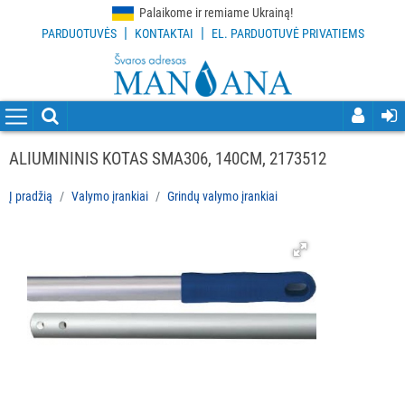
Palaikome ir remiame Ukrainą!
|
|
PARDUOTUVĖS
KONTAKTAI
EL. PARDUOTUVĖ PRIVATIEMS
VISOS
PREKĖS
VALYMO
PRIEMONĖS
ALIUMININIS KOTAS SMA306, 140CM, 2173512
VALYMO
Į pradžią
Valymo įrankiai
Grindų valymo įrankiai
ĮRANKIAI
Visi
Grindų
valymo
įrankiai
Langų
valymo
įrankiai
ir