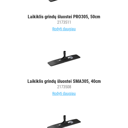
vežimėlių
aksesuarai
Laikiklis grindų šluostei PRO305, 50cm
Vežimėliai
2173511
viešbučiams
Rodyti daugiau
Kiti
APSAUGOS
PRIEMONĖS
PIRŠTINĖS
HIGIENAI
Laikiklis grindų šluostei SMA305, 40cm
2173508
GRINDŲ
Rodyti daugiau
VALYMO
ĮRANGA
SKALBIMO
PRIEMONĖS