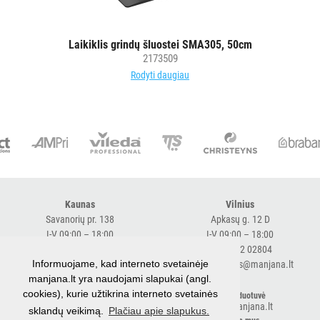
PURVĄ
SUGERIANTYS
Laikiklis grindų šluostei SMA305, 50cm
2173509
KILIMĖLIAI
Rodyti daugiau
ASMENS
HIGIENOS
PRIEMONĖS
SLAUGOS
PREKĖS
Kaunas
Vilnius
KOSMETIKA
Savanorių pr. 138
Apkasų g. 12 D
IR
I-V 09:00 – 18:00
I-V 09:00 – 18:00
+370 616 98170
+370 682 02804
AKSESUARAI
Informuojame, kad interneto svetainėje
expresskaunas@manjana.lt
expressvilnius@manjana.lt
VIEŠBUČIAMS
manjana.lt yra naudojami slapukai (angl.
cookies), kurie užtikrina interneto svetainės
Klaipėda
El. parduotuvė
ĮRANGA
shop.manjana.lt
sklandų veikimą.
Plačiau apie slapukus.
Baltijos pr. 26 B