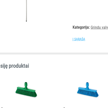
Kategorija:
Grindų val
Į SĄRAŠĄ
siję produktai