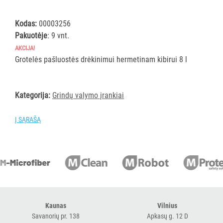
šluostės
Šluostės,
Kodas:
00003256
kempinės,
Pakuotėje
: 9 vnt.
šveistukai,
AKCIJA!
šveitimo
Grotelės pašluostės drėkinimui hermetinam kibirui 8 l
padai
Įrankiai
Kategorija:
Grindų valymo įrankiai
teritorijų
priežiūrai
Į SĄRAŠĄ
Maisto
gamybos
vietų
valymas
Pastatų
priežiūros
vežimėliai
Kaunas
Vilnius
Pastatų
Savanorių pr. 138
Apkasų g. 12 D
priežiūros