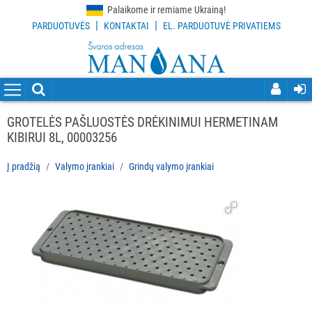
Palaikome ir remiame Ukrainą!
|
|
PARDUOTUVĖS
KONTAKTAI
EL. PARDUOTUVĖ PRIVATIEMS
VISOS
PREKĖS
VALYMO
PRIEMONĖS
GROTELĖS PAŠLUOSTĖS DRĖKINIMUI HERMETINAM
KIBIRUI 8L, 00003256
VALYMO
ĮRANKIAI
Į pradžią
Valymo įrankiai
Grindų valymo įrankiai
Visi
Grindų
valymo
įrankiai
Langų
valymo
įrankiai
ir