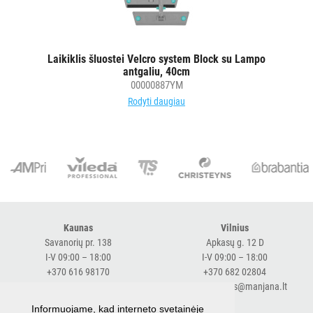
PURVĄ
SUGERIANTYS
KILIMĖLIAI
Laikiklis šluostei Velcro system Block su Lampo
antgaliu, 40cm
00000887YM
ASMENS
Rodyti daugiau
HIGIENOS
PRIEMONĖS
SLAUGOS
PREKĖS
KOSMETIKA
IR
Kaunas
Vilnius
Savanorių pr. 138
Apkasų g. 12 D
AKSESUARAI
I-V 09:00 – 18:00
I-V 09:00 – 18:00
VIEŠBUČIAMS
+370 616 98170
+370 682 02804
expresskaunas@manjana.lt
expressvilnius@manjana.lt
ĮRANGA
Informuojame, kad interneto svetainėje