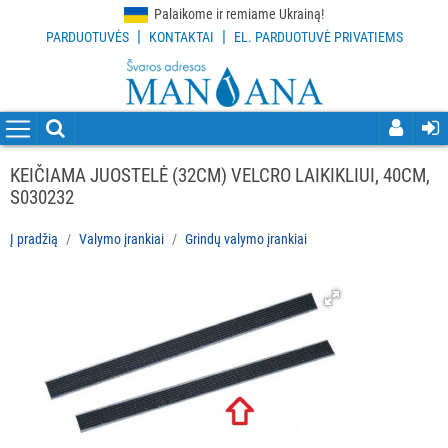
Palaikome ir remiame Ukrainą!
|
|
PARDUOTUVĖS
KONTAKTAI
EL. PARDUOTUVĖ PRIVATIEMS
VISOS
PREKĖS
VALYMO
PRIEMONĖS
KEIČIAMA JUOSTELĖ (32CM) VELCRO LAIKIKLIUI, 40CM,
S030232
VALYMO
ĮRANKIAI
Į pradžią
Valymo įrankiai
Grindų valymo įrankiai
Visi
Grindų
valymo
įrankiai
Langų
valymo
įrankiai
ir