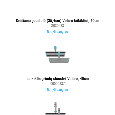
vežimėlių
aksesuarai
Vežimėliai
Keičiama juostelė (35,4cm) Velcro laikikliui, 40cm
viešbučiams
S030233
Kiti
Rodyti daugiau
APSAUGOS
PRIEMONĖS
PIRŠTINĖS
HIGIENAI
Laikiklis grindų šluostei Velcro, 40cm
GRINDŲ
00000887
VALYMO
Rodyti daugiau
ĮRANGA
SKALBIMO
PRIEMONĖS