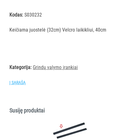
šluostės
Šluostės,
Kodas:
S030232
kempinės,
šveistukai,
Keičiama juostelė (32cm) Velcro laikikliui, 40cm
šveitimo
padai
Įrankiai
teritorijų
Kategorija:
Grindų valymo įrankiai
priežiūrai
Maisto
Į SĄRAŠĄ
gamybos
vietų
valymas
Pastatų
Susiję produktai
priežiūros
vežimėliai
Pastatų
priežiūros