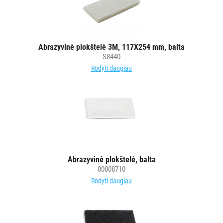
STALO
DEKORAVIMO
PRIEMONĖS
Abrazyvinė plokštelė 3M, 117X254 mm, balta
S8440
Rodyti daugiau
ŠIUKŠLIŲ
DĖŽĖS
IR
MAIŠAI
KITOS
PREKĖS
Abrazyvinė plokštelė, balta
00008710
Rodyti daugiau