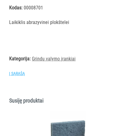
šluostės
Kodas:
00008701
Šluostės,
kempinės,
Laikiklis abrazyvinei plokštelei
šveistukai,
šveitimo
padai
Įrankiai
teritorijų
Kategorija:
Grindų valymo įrankiai
priežiūrai
Į SĄRAŠĄ
Maisto
gamybos
vietų
valymas
Susiję produktai
Pastatų
priežiūros
vežimėliai
Pastatų
priežiūros