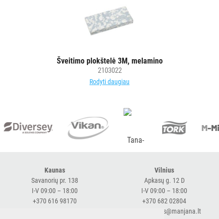
Šveitimo plokštelė 3M, melamino
2103022
Rodyti daugiau
Kaunas
Vilnius
Savanorių pr. 138
Apkasų g. 12 D
I-V 09:00 – 18:00
I-V 09:00 – 18:00
+370 616 98170
+370 682 02804
expresskaunas@manjana.lt
expressvilnius@manjana.lt