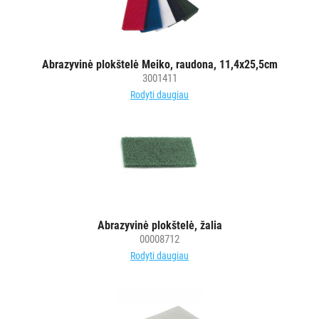
MAISTO
PRAMONEI
POPIERIUS
Abrazyvinė plokštelė Meiko, raudona, 11,4x25,5cm
IR
3001411
JO
Rodyti daugiau
GAMINIAI
LAIKIKLIAI
IR
DOZATORIAI
BRITA
Abrazyvinė plokštelė, žalia
PROFESSIONAL
00008712
VANDENS
Rodyti daugiau
FILTRAI
VIENKARTINIAI
INDAI