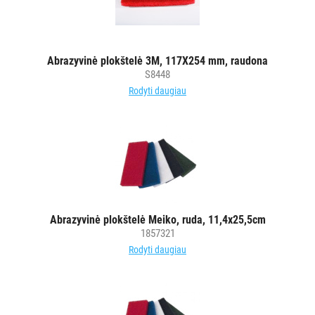
PURVĄ
SUGERIANTYS
KILIMĖLIAI
Abrazyvinė plokštelė 3M, 117X254 mm, raudona
S8448
Rodyti daugiau
ASMENS
HIGIENOS
PRIEMONĖS
SLAUGOS
PREKĖS
KOSMETIKA
Abrazyvinė plokštelė Meiko, ruda, 11,4x25,5cm
IR
1857321
AKSESUARAI
Rodyti daugiau
VIEŠBUČIAMS
ĮRANGA