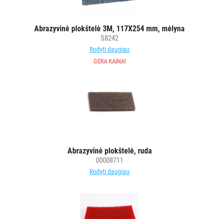
vežimėlių
aksesuarai
Abrazyvinė plokštelė 3M, 117X254 mm, mėlyna
Vežimėliai
S8242
viešbučiams
Rodyti daugiau
Kiti
GERA KAINA!
APSAUGOS
PRIEMONĖS
PIRŠTINĖS
HIGIENAI
Abrazyvinė plokštelė, ruda
GRINDŲ
00008711
VALYMO
Rodyti daugiau
ĮRANGA
SKALBIMO
PRIEMONĖS