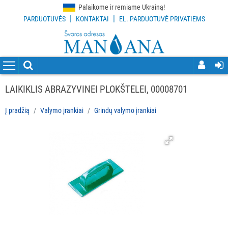
Palaikome ir remiame Ukrainą!
|
|
PARDUOTUVĖS
KONTAKTAI
EL. PARDUOTUVĖ PRIVATIEMS
VISOS
PREKĖS
VALYMO
PRIEMONĖS
LAIKIKLIS ABRAZYVINEI PLOKŠTELEI, 00008701
VALYMO
Į pradžią
Valymo įrankiai
Grindų valymo įrankiai
ĮRANKIAI
Visi
Grindų
valymo
įrankiai
Langų
valymo
įrankiai
ir