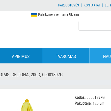
|
|
PARDUOTUVĖS
KONTAKTAI
EL.
Palaikome ir remiame Ukrainą!
APIE MUS
TVARUMAS
NAU
DIMS, GELTONA, 200G, 00001897G
Kodas:
00001897G
Pakuotėje
: 125 vnt.