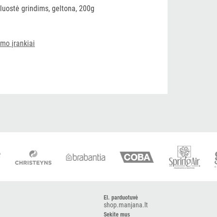
šluostė grindims, geltona, 200g
ymo įrankiai
El. parduotuvė
shop.manjana.lt
Sekite mus