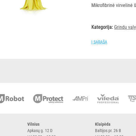
Mikrofibrinė virvelinė 
Kategorija:
Grindų val
Į SĄRAŠĄ
Vilnius
Klaipėda
Apkasų g. 12 D
Baltijos pr. 26 B