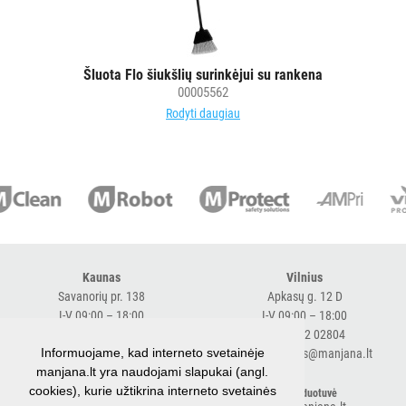
vežimėlių
aksesuarai
Vežimėliai
Šluota Flo šiukšlių surinkėjui su rankena
viešbučiams
00005562
Kiti
Rodyti daugiau
APSAUGOS
PRIEMONĖS
PIRŠTINĖS
HIGIENAI
Kaunas
Vilnius
GRINDŲ
Savanorių pr. 138
Apkasų g. 12 D
VALYMO
I-V 09:00 – 18:00
I-V 09:00 – 18:00
ĮRANGA
+370 616 98170
+370 682 02804
Informuojame, kad interneto svetainėje
expresskaunas@manjana.lt
expressvilnius@manjana.lt
SKALBIMO
manjana.lt yra naudojami slapukai (angl.
cookies), kurie užtikrina interneto svetainės
PRIEMONĖS
Klaipėda
El. parduotuvė