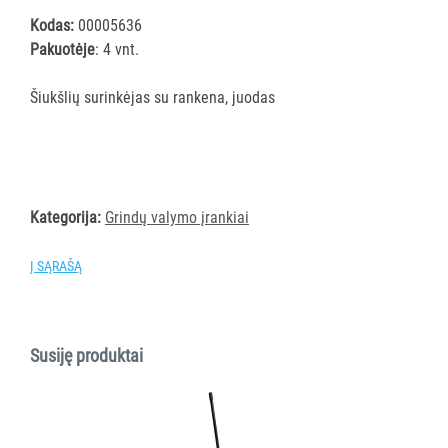
šluostės
Kodas:
00005636
Šluostės,
Pakuotėje
: 4 vnt.
kempinės,
šveistukai,
Šiukšlių surinkėjas su rankena, juodas
šveitimo
padai
Įrankiai
teritorijų
priežiūrai
Kategorija:
Grindų valymo įrankiai
Maisto
Į SĄRAŠĄ
gamybos
vietų
valymas
Pastatų
Susiję produktai
priežiūros
vežimėliai
Pastatų
priežiūros