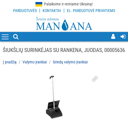
Palaikome ir remiame Ukrainą!
|
|
PARDUOTUVĖS
KONTAKTAI
EL. PARDUOTUVĖ PRIVATIEMS
VISOS
PREKĖS
VALYMO
PRIEMONĖS
ŠIUKŠLIŲ SURINKĖJAS SU RANKENA, JUODAS, 00005636
VALYMO
Į pradžią
Valymo įrankiai
Grindų valymo įrankiai
ĮRANKIAI
Visi
Grindų
valymo
įrankiai
Langų
valymo
įrankiai
ir