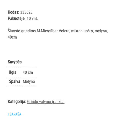
šluostės
Šluostės,
Kodas:
333023
kempinės,
Pakuotėje
: 10 vnt.
šveistukai,
šveitimo
Šluostė grindims M-Microfiber Velcro, mikropluošto, mėlyna,
padai
40cm
Įrankiai
teritorijų
priežiūrai
Savybės
Maisto
gamybos
Ilgis
40 cm
vietų
Spalva
Mėlyna
valymas
Pastatų
priežiūros
vežimėliai
Kategorija:
Grindų valymo įrankiai
Pastatų
Į SĄRAŠĄ
priežiūros