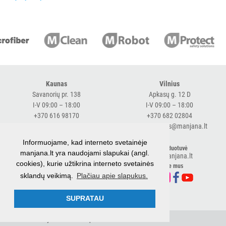
vežimėlių
aksesuarai
Vežimėliai
viešbučiams
Kiti
APSAUGOS
Kaunas
Vilnius
PRIEMONĖS
Savanorių pr. 138
Apkasų g. 12 D
I-V 09:00 – 18:00
I-V 09:00 – 18:00
+370 616 98170
+370 682 02804
PIRŠTINĖS
expresskaunas@manjana.lt
expressvilnius@manjana.lt
HIGIENAI
Informuojame, kad interneto svetainėje
Klaipėda
El. parduotuvė
manjana.lt yra naudojami slapukai (angl.
shop.manjana.lt
GRINDŲ
Baltijos pr. 26 B
cookies), kurie užtikrina interneto svetainės
Sekite mus
VALYMO
I-V 09:00 – 18:00
sklandų veikimą.
Plačiau apie slapukus.
ĮRANGA
+370 616 76501
expressklaipeda@manjana.lt
SUPRATAU
SKALBIMO
PRIEMONĖS
© 2026 UAB Manjana
Privatumo politika