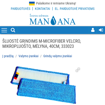
Palaikome ir remiame Ukrainą!
|
|
PARDUOTUVĖS
KONTAKTAI
EL. PARDUOTUVĖ PRIVATIEMS
VISOS
PREKĖS
VALYMO
PRIEMONĖS
ŠLUOSTĖ GRINDIMS M-MICROFIBER VELCRO,
MIKROPLUOŠTO, MĖLYNA, 40CM, 333023
VALYMO
ĮRANKIAI
Į pradžią
Valymo įrankiai
Grindų valymo įrankiai
Visi
Grindų
valymo
įrankiai
Langų
valymo
įrankiai
ir