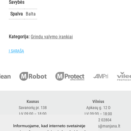
Savybės
vežimėlių
aksesuarai
Spalva
Balta
Vežimėliai
viešbučiams
Kiti
Kategorija:
Grindų valymo įrankiai
APSAUGOS
Į SĄRAŠĄ
PRIEMONĖS
PIRŠTINĖS
HIGIENAI
GRINDŲ
VALYMO
Kaunas
Vilnius
ĮRANGA
Savanorių pr. 138
Apkasų g. 12 D
I-V 09:00 – 18:00
I-V 09:00 – 18:00
SKALBIMO
+370 616 98170
+370 682 02804
Informuojame, kad interneto svetainėje
expresskaunas@manjana.lt
expressvilnius@manjana.lt
PRIEMONĖS