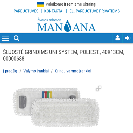
Palaikome ir remiame Ukrainą!
|
|
PARDUOTUVĖS
KONTAKTAI
EL. PARDUOTUVĖ PRIVATIEMS
VISOS
PREKĖS
VALYMO
PRIEMONĖS
ŠLUOSTĖ GRINDIMS UNI SYSTEM, POLIEST., 40X13CM,
00000688
VALYMO
ĮRANKIAI
Į pradžią
Valymo įrankiai
Grindų valymo įrankiai
Visi
Grindų
valymo
įrankiai
Langų
valymo
įrankiai
ir