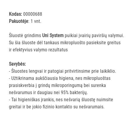
šluostės
Šluostės,
Kodas:
00000688
kempinės,
Pakuotėje
: 1 vnt.
šveistukai,
šveitimo
Šluostė grindims
Uni System
puikiai įvairių paviršių valymui.
padai
Su šia šluoste dėl tankaus mikropluošto pasieksite greitus
ir efektyvius valymo rezultatus
Įrankiai
teritorijų
Savybės:
priežiūrai
- Šluostes lengvai ir patogiai pritvirtinsime prie laikiklio.
Maisto
- Užtikrinama aukščiausia higiena, nes mikropluoštas
gamybos
prasiskverbia į grindų mikroporingumą bei surenka
vietų
nešvarumus ir daugiau nei 95% bakterijų.
valymas
- Tai higieniškas įrankis, nes nešvarią šluostę nuimsite
Pastatų
greitai ir be jokio fizinio kontakto su nešvarumais.
priežiūros
vežimėliai
Pastatų
priežiūros