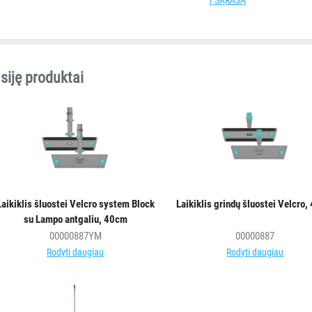
Į SĄRAŠĄ
siję produktai
Laikiklis šluostei Velcro system Block
Laikiklis grindų šluostei Velcro
su Lampo antgaliu, 40cm
00000887YM
00000887
Rodyti daugiau
Rodyti daugiau