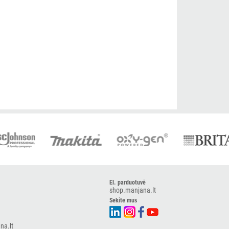
El. parduotuvė
shop.manjana.lt
Sekite mus
na.lt