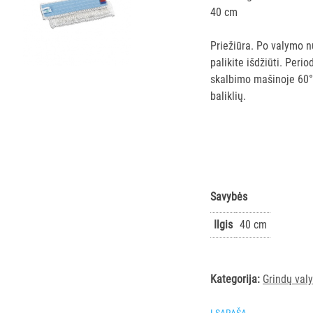
40 cm
Priežiūra. Po valymo n
palikite išdžiūti. Per
skalbimo mašinoje 60°
baliklių.
Savybės
Ilgis
40 cm
Kategorija:
Grindų val