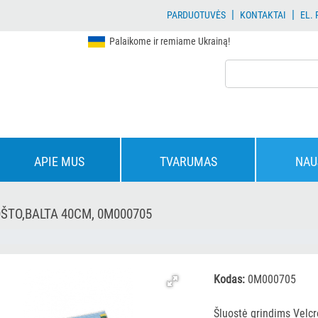
|
|
PARDUOTUVĖS
KONTAKTAI
EL.
Palaikome ir remiame Ukrainą!
APIE MUS
TVARUMAS
NAU
ŠTO,BALTA 40CM, 0M000705
Kodas:
0M000705
Šluostė grindims Velcr