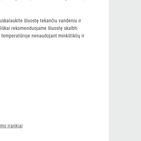
uskalaukite šluostę tekančiu vandeniu ir
iodiškai rekomenduojame šluostę skalbti
 temperatūroje nenaudojant minkštiklių ir
ymo įrankiai