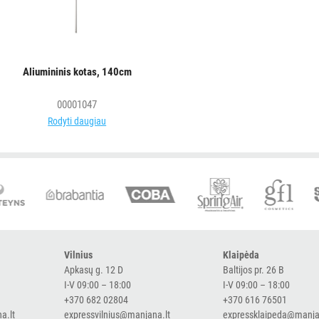
Aliumininis kotas, 140cm
00001047
Rodyti daugiau
Vilnius
Klaipėda
Apkasų g. 12 D
Baltijos pr. 26 B
I-V 09:00 – 18:00
I-V 09:00 – 18:00
+370 682 02804
+370 616 76501
a.lt
expressvilnius@manjana.lt
expressklaipeda@manja