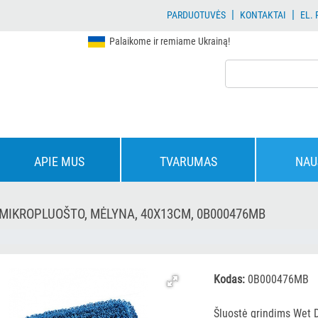
|
|
PARDUOTUVĖS
KONTAKTAI
EL.
Palaikome ir remiame Ukrainą!
APIE MUS
TVARUMAS
NAU
 MIKROPLUOŠTO, MĖLYNA, 40X13CM, 0B000476MB
Kodas:
0B000476MB
Šluostė grindims Wet 