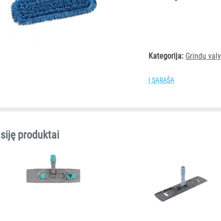
Kategorija:
Grindų val
Į SĄRAŠĄ
siję produktai