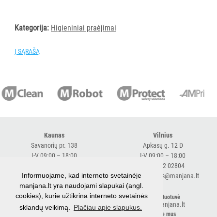
AKSESUARAI
VIEŠBUČIAMS
Kategorija:
Higieniniai praėjimai
ĮRANGA
Į SĄRAŠĄ
MAISTO
PRAMONEI
Visi
Įsiurbimo
vamzdžiai
Saugojimo
padėklai
Kaunas
Vilnius
Savanorių pr. 138
Apkasų g. 12 D
Batų
I-V 09:00 – 18:00
I-V 09:00 – 18:00
džiovyklės
+370 616 98170
+370 682 02804
Rūko
Informuojame, kad interneto svetainėje
expresskaunas@manjana.lt
expressvilnius@manjana.lt
generatoriai
manjana.lt yra naudojami slapukai (angl.
cookies), kurie užtikrina interneto svetainės
Klaipėda
El. parduotuvė
Higieniniai
shop.manjana.lt
sklandų veikimą.
Plačiau apie slapukus.
Baltijos pr. 26 B
praėjimai
Sekite mus