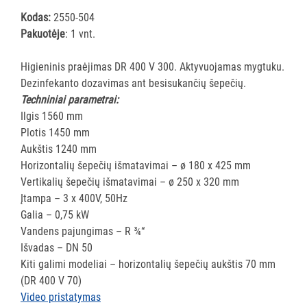
ĮRANGA
Kodas:
2550-504
Pakuotėje
: 1 vnt.
SKALBIMO
PRIEMONĖS
Higieninis praėjimas DR 400 V 300. Aktyvuojamas mygtuku.
Dezinfekanto dozavimas ant besisukančių šepečių.
Techniniai parametrai:
PURVĄ
Ilgis 1560 mm
SUGERIANTYS
Plotis 1450 mm
KILIMĖLIAI
Aukštis 1240 mm
Horizontalių šepečių išmatavimai – ø 180 x 425 mm
ASMENS
Vertikalių šepečių išmatavimai – ø 250 x 320 mm
HIGIENOS
Įtampa – 3 x 400V, 50Hz
PRIEMONĖS
Galia – 0,75 kW
Vandens pajungimas – R ¾“
SLAUGOS
Išvadas – DN 50
PREKĖS
Kiti galimi modeliai – horizontalių šepečių aukštis 70 mm
(DR 400 V 70)
KOSMETIKA
Video pristatymas
IR