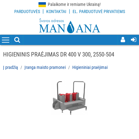
Palaikome ir remiame Ukrainą!
|
|
PARDUOTUVĖS
KONTAKTAI
EL. PARDUOTUVĖ PRIVATIEMS
VISOS
PREKĖS
VALYMO
PRIEMONĖS
HIGIENINIS PRAĖJIMAS DR 400 V 300, 2550-504
VALYMO
Į pradžią
Įranga maisto pramonei
Higieniniai praėjimai
ĮRANKIAI
APSAUGOS
PRIEMONĖS
PIRŠTINĖS
HIGIENAI
GRINDŲ
VALYMO