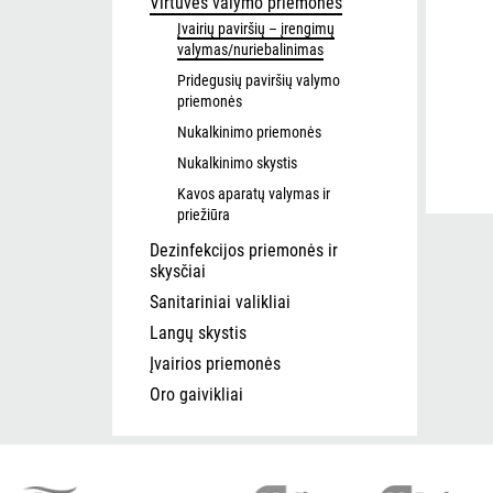
Virtuvės valymo priemonės
Įvairių paviršių – įrengimų
valymas/nuriebalinimas
Pridegusių paviršių valymo
priemonės
Nukalkinimo priemonės
Nukalkinimo skystis
Kavos aparatų valymas ir
priežiūra
Dezinfekcijos priemonės ir
skysčiai
Sanitariniai valikliai
Langų skystis
Įvairios priemonės
Oro gaivikliai