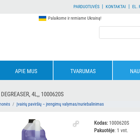
|
|
PARDUOTUVĖS
KONTAKTAI
EL.
Palaikome ir remiame Ukrainą!
APIE MUS
TVARUMAS
NAU
EGREASER, 4L,, 1000620S
emonės
Įvairių paviršių – įrengimų valymas/nuriebalinimas
Kodas:
1000620S
Pakuotėje
: 1 vnt.