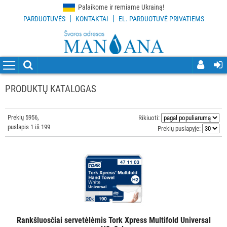
Palaikome ir remiame Ukrainą!
|
|
PARDUOTUVĖS
KONTAKTAI
EL. PARDUOTUVĖ PRIVATIEMS
VISOS
PREKĖS
VALYMO
PRIEMONĖS
PRODUKTŲ KATALOGAS
VALYMO
ĮRANKIAI
Prekių 5956,
Rikiuoti:
puslapis 1 iš 199
Prekių puslapyje:
APSAUGOS
PRIEMONĖS
PIRŠTINĖS
HIGIENAI
GRINDŲ
Rankšluosčiai servetėlėmis Tork Xpress Multifold Universal
VALYMO