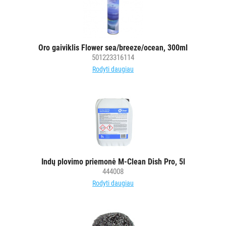
Oro gaiviklis Flower sea/breeze/ocean, 300ml
501223316114
Rodyti daugiau
Indų plovimo priemonė M-Clean Dish Pro, 5l
444008
Rodyti daugiau