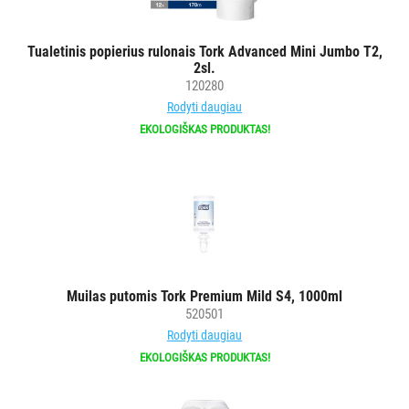
AKSESUARAI
VIEŠBUČIAMS
Tualetinis popierius rulonais Tork Advanced Mini Jumbo T2,
2sl.
ĮRANGA
120280
MAISTO
Rodyti daugiau
PRAMONEI
EKOLOGIŠKAS PRODUKTAS!
POPIERIUS
IR
JO
GAMINIAI
LAIKIKLIAI
Muilas putomis Tork Premium Mild S4, 1000ml
IR
520501
DOZATORIAI
Rodyti daugiau
EKOLOGIŠKAS PRODUKTAS!
BRITA
PROFESSIONAL