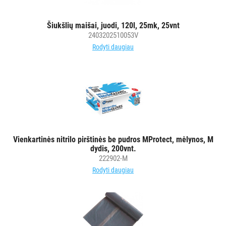
Šiukšlių maišai, juodi, 120l, 25mk, 25vnt
2403202510053V
Rodyti daugiau
Vienkartinės nitrilo pirštinės be pudros MProtect, mėlynos, M
dydis, 200vnt.
222902-M
Rodyti daugiau