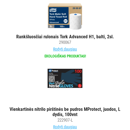
Rankšluosčiai rulonais Tork Advanced H1, balti, 2sl.
290067
Rodyti daugiau
EKOLOGIŠKAS PRODUKTAS!
Vienkartinės nitrilo pirštinės be pudros MProtect, juodos, L
dydis, 100vnt
222907-L
Rodyti daugiau