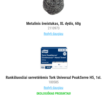
Metalinis šveistukas, XL dydis, 60g
2110973
Rodyti daugiau
Rankšluosčiai servetėlėmis Tork Universal PeakServe H5, 1sl.
100585
Rodyti daugiau
EKOLOGIŠKAS PRODUKTAS!