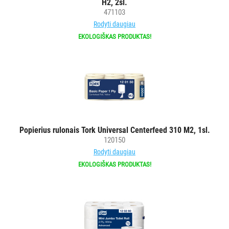
H2, 2sl.
ĮRANGA
471103
Rodyti daugiau
SKALBIMO
EKOLOGIŠKAS PRODUKTAS!
PRIEMONĖS
PURVĄ
SUGERIANTYS
KILIMĖLIAI
ASMENS
Popierius rulonais Tork Universal Centerfeed 310 M2, 1sl.
HIGIENOS
120150
PRIEMONĖS
Rodyti daugiau
EKOLOGIŠKAS PRODUKTAS!
SLAUGOS
PREKĖS
KOSMETIKA
IR