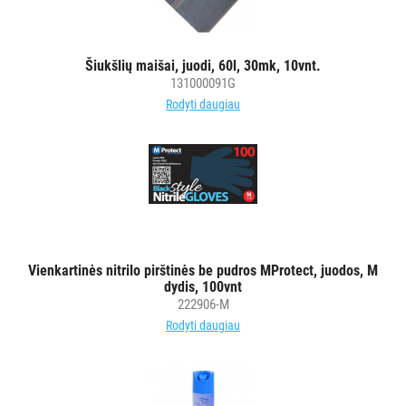
Šiukšlių maišai, juodi, 60l, 30mk, 10vnt.
131000091G
Rodyti daugiau
Vienkartinės nitrilo pirštinės be pudros MProtect, juodos, M
dydis, 100vnt
222906-M
Rodyti daugiau