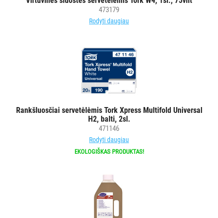
Virtuvinės šluostės servetėlėmis Tork W4, 1sl., 75vnt
473179
Rodyti daugiau
Rankšluosčiai servetėlėmis Tork Xpress Multifold Universal
H2, balti, 2sl.
471146
Rodyti daugiau
EKOLOGIŠKAS PRODUKTAS!