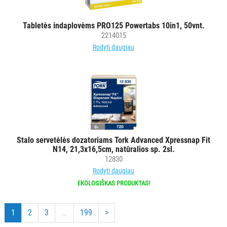
Tabletės indaplovėms PRO125 Powertabs 10in1, 50vnt.
2214015
Rodyti daugiau
Stalo servetėlės dozatoriams Tork Advanced Xpressnap Fit
N14, 21,3x16,5cm, natūralios sp. 2sl.
12830
Rodyti daugiau
EKOLOGIŠKAS PRODUKTAS!
1
2
3
...
199
>