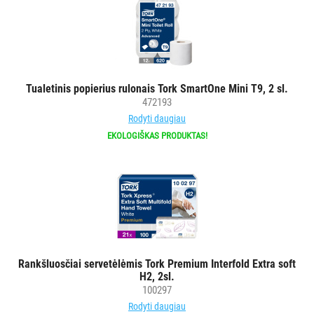
VANDENS
FILTRAI
VIENKARTINIAI
INDAI
Tualetinis popierius rulonais Tork SmartOne Mini T9, 2 sl.
472193
STALO
Rodyti daugiau
DEKORAVIMO
EKOLOGIŠKAS PRODUKTAS!
PRIEMONĖS
ŠIUKŠLIŲ
DĖŽĖS
IR
MAIŠAI
KITOS
Rankšluosčiai servetėlėmis Tork Premium Interfold Extra soft
H2, 2sl.
PREKĖS
100297
Rodyti daugiau