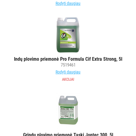
Rodyti daugiau
Indų plovimo priemonė Pro Formula Cif Extra Strong, 5l
7519461
Rodyti daugiau
AKCIJA!
Grindų plovimo priemonė Taski Jontec 300, 5l