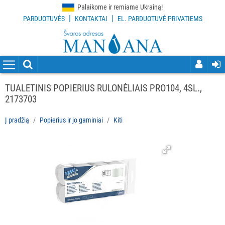
Palaikome ir remiame Ukrainą!
|
|
PARDUOTUVĖS
KONTAKTAI
EL. PARDUOTUVĖ PRIVATIEMS
VISOS
PREKĖS
VALYMO
PRIEMONĖS
TUALETINIS POPIERIUS RULONĖLIAIS PRO104, 4SL.,
2173703
VALYMO
ĮRANKIAI
Į pradžią
Popierius ir jo gaminiai
Kiti
APSAUGOS
PRIEMONĖS
PIRŠTINĖS
HIGIENAI
GRINDŲ
VALYMO