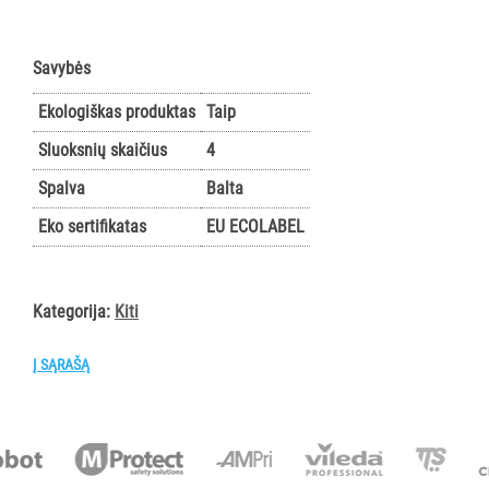
AKSESUARAI
VIEŠBUČIAMS
Savybės
ĮRANGA
Ekologiškas produktas
Taip
MAISTO
PRAMONEI
Sluoksnių skaičius
4
Spalva
Balta
POPIERIUS
Eko sertifikatas
EU ECOLABEL
IR
JO
GAMINIAI
Kategorija:
Kiti
Visi
TORK
Į SĄRAŠĄ
Kiti
LAIKIKLIAI
IR
DOZATORIAI