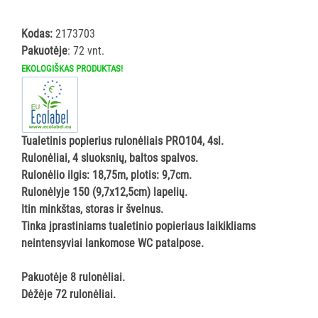
ĮRANGA
Kodas:
2173703
Pakuotėje
: 72 vnt.
SKALBIMO
PRIEMONĖS
EKOLOGIŠKAS PRODUKTAS!
PURVĄ
SUGERIANTYS
KILIMĖLIAI
Tualetinis popierius rulonėliais PRO104, 4sl.
Rulonėliai, 4 sluoksnių, baltos spalvos.
ASMENS
Rulonėlio ilgis: 18,75m, plotis: 9,7cm.
HIGIENOS
Rulonėlyje 150 (9,7x12,5cm) lapelių.
PRIEMONĖS
Itin minkštas, storas ir švelnus.
Tinka įprastiniams tualetinio popieriaus laikikliams
SLAUGOS
neintensyviai lankomose WC patalpose.
PREKĖS
Pakuotėje 8 rulonėliai.
Dėžėje 72 rulonėliai.
KOSMETIKA
IR