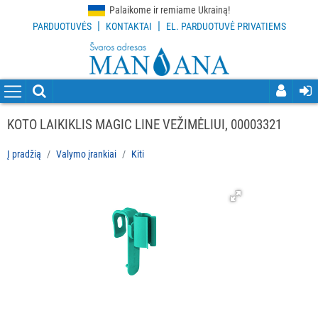
Palaikome ir remiame Ukrainą!
|
|
PARDUOTUVĖS
KONTAKTAI
EL. PARDUOTUVĖ PRIVATIEMS
VISOS
PREKĖS
VALYMO
PRIEMONĖS
KOTO LAIKIKLIS MAGIC LINE VEŽIMĖLIUI, 00003321
VALYMO
Į pradžią
Valymo įrankiai
Kiti
ĮRANKIAI
Visi
Grindų
valymo
įrankiai
Langų
valymo
įrankiai
ir