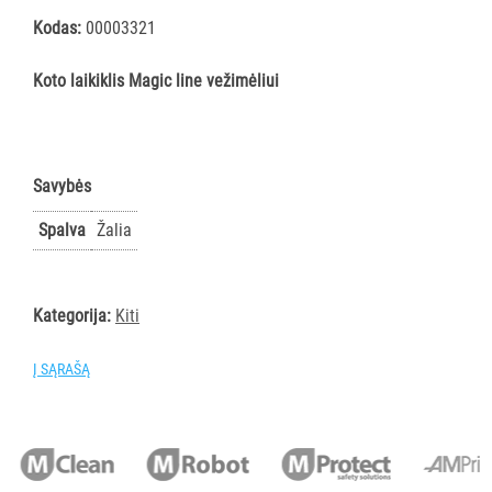
šluostės
Kodas:
00003321
Šluostės,
kempinės,
Koto laikiklis Magic line vežimėliui
šveistukai,
šveitimo
padai
Įrankiai
Savybės
teritorijų
Spalva
Žalia
priežiūrai
Maisto
gamybos
Kategorija:
Kiti
vietų
valymas
Į SĄRAŠĄ
Pastatų
priežiūros
vežimėliai
Pastatų
priežiūros