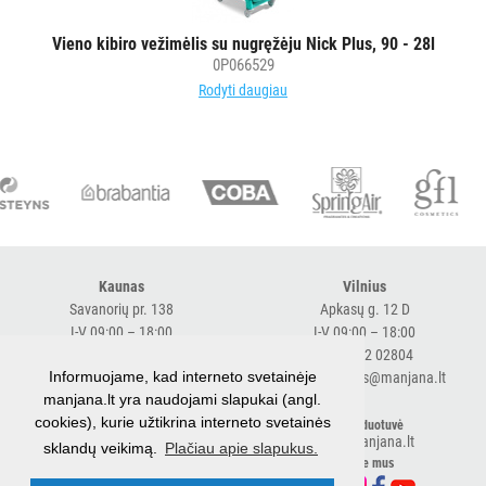
MAISTO
PRAMONEI
Vieno kibiro vežimėlis su nugręžėju Nick Plus, 90 - 28l
0P066529
POPIERIUS
Rodyti daugiau
IR
JO
GAMINIAI
LAIKIKLIAI
IR
DOZATORIAI
Kaunas
Vilnius
Savanorių pr. 138
Apkasų g. 12 D
BRITA
I-V 09:00 – 18:00
I-V 09:00 – 18:00
PROFESSIONAL
+370 616 98170
+370 682 02804
VANDENS
Informuojame, kad interneto svetainėje
expresskaunas@manjana.lt
expressvilnius@manjana.lt
FILTRAI
manjana.lt yra naudojami slapukai (angl.
cookies), kurie užtikrina interneto svetainės
Klaipėda
El. parduotuvė
shop.manjana.lt
sklandų veikimą.
Plačiau apie slapukus.
Baltijos pr. 26 B
VIENKARTINIAI
Sekite mus
I-V 09:00 – 18:00
INDAI