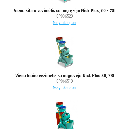
PURVĄ
Vieno kibiro vežimėlis su nugręžėju Nick Plus, 60 - 28l
0P036529
SUGERIANTYS
Rodyti daugiau
KILIMĖLIAI
ASMENS
HIGIENOS
PRIEMONĖS
SLAUGOS
PREKĖS
Vieno kibiro vežimėlis su nugrežėju Nick Plus 80, 28l
0P066519
KOSMETIKA
Rodyti daugiau
IR
AKSESUARAI
VIEŠBUČIAMS
ĮRANGA