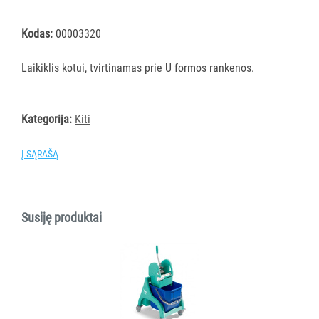
šluostės
Šluostės,
Kodas:
00003320
kempinės,
šveistukai,
Laikiklis kotui, tvirtinamas prie U formos rankenos.
šveitimo
padai
Kategorija:
Kiti
Įrankiai
teritorijų
priežiūrai
Į SĄRAŠĄ
Maisto
gamybos
vietų
Susiję produktai
valymas
Pastatų
priežiūros
vežimėliai
Pastatų
priežiūros