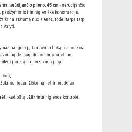
kiams nerūdijančio plieno, 45 cm
- nerūdijančio
s, pasižymintis itin higieniška konstrukcija.
žtikrina atstumą nuo sienos, todėl tarpą tarp
a valyti.
kymas pailgina jų tarnavimo laiką ir sumažina
 dažnumą dėl sugadinimo ar praradimo;
taikyti įrankių organizavimą pagal
nuimti;
 užtikrina ilgaamžiškumą net ir naudojant
ūrėti, kad būtų užtikrinta higienos kontrolė.