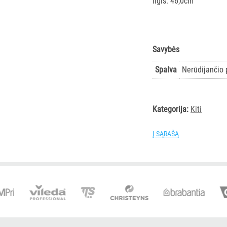
Ilgis: 46,0cm
Savybės
Spalva
Nerūdijančio 
Kategorija:
Kiti
Į SĄRAŠĄ