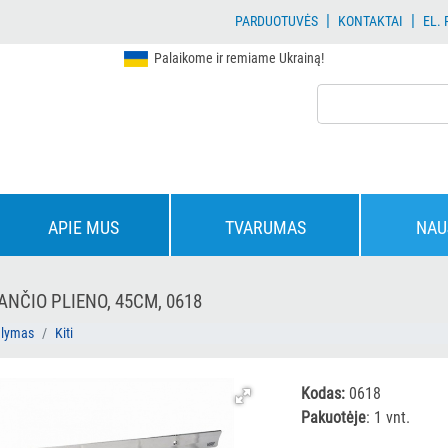
|
|
PARDUOTUVĖS
KONTAKTAI
EL.
Palaikome ir remiame Ukrainą!
APIE MUS
TVARUMAS
NAU
ANČIO PLIENO, 45CM, 0618
alymas
Kiti
Kodas:
0618
Pakuotėje
: 1 vnt.