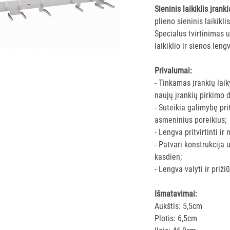
Sieninis laikiklis įran
plieno sieninis laikikli
Specialus tvirtinimas u
laikiklio ir sienos lengv
Privalumai:
- Tinkamas įrankių lai
naujų įrankių pirkimo
- Suteikia galimybę pri
asmeninius poreikius;
- Lengva pritvirtinti ir 
- Patvari konstrukcija
kasdien;
- Lengva valyti ir priži
Išmatavimai:
Aukštis: 5,5cm
Plotis: 6,5cm