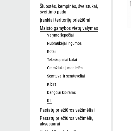
Šluostės, kempinės, šveistukai,
šveitimo padai
Įrankiai teritorijų priežiūrai
Maisto gamybos vietų valymas
Valymo šepečiai
Nubraukėjai ir gumos
Kotai
Teleskopiniai kotai
Gremžtukai, mentelės
Semtuvai ir semtuvėliai
Kibirai
Dangčiai kibirams
Kiti
Pastatų priežiūros vežimėliai
Pastatų priežiūros vežimėlių
aksesuarai