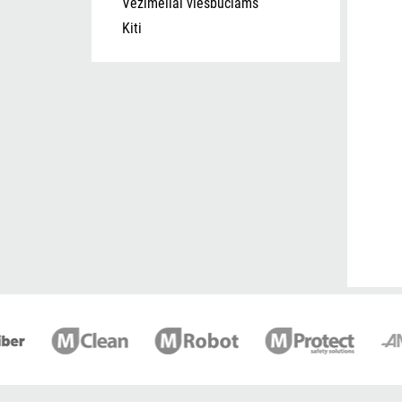
Vežimėliai viešbučiams
Kiti