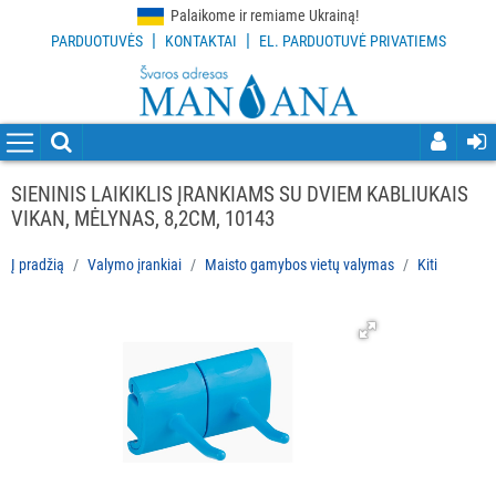
Palaikome ir remiame Ukrainą!
|
|
PARDUOTUVĖS
KONTAKTAI
EL. PARDUOTUVĖ PRIVATIEMS
VISOS
PREKĖS
VALYMO
PRIEMONĖS
SIENINIS LAIKIKLIS ĮRANKIAMS SU DVIEM KABLIUKAIS
VIKAN, MĖLYNAS, 8,2CM, 10143
VALYMO
ĮRANKIAI
Į pradžią
Valymo įrankiai
Maisto gamybos vietų valymas
Kiti
Visi
Grindų
valymo
įrankiai
Langų
valymo
įrankiai
ir