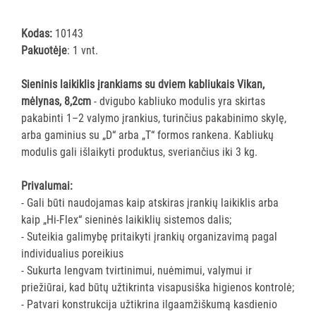
šluostės
Šluostės,
Kodas:
10143
kempinės,
Pakuotėje
: 1 vnt.
šveistukai,
šveitimo
Sieninis laikiklis įrankiams su dviem kabliukais Vikan,
padai
mėlynas, 8,2cm
- dvigubo kabliuko modulis yra skirtas
pakabinti 1–2 valymo įrankius, turinčius pakabinimo skylę,
Įrankiai
arba gaminius su „D“ arba „T“ formos rankena. Kabliukų
teritorijų
modulis gali išlaikyti produktus, sveriančius iki 3 kg.
priežiūrai
Maisto
Privalumai:
gamybos
- Gali būti naudojamas kaip atskiras įrankių laikiklis arba
vietų
kaip „Hi-Flex“ sieninės laikiklių sistemos dalis;
valymas
- Suteikia galimybę pritaikyti įrankių organizavimą pagal
Visi
individualius poreikius
Valymo
- Sukurta lengvam tvirtinimui, nuėmimui, valymui ir
šepečiai
priežiūrai, kad būtų užtikrinta visapusiška higienos kontrolė;
Nubraukėjai
- Patvari konstrukcija užtikrina ilgaamžiškumą kasdienio