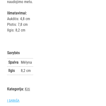
ir
naudojimo metu.
gumos
Kotai
Išmatavimai:
Aukštis: 4,8 cm
Teleskopiniai
Plotis: 7,8 cm
kotai
Ilgis: 8,2 cm
Gremžtukai,
mentelės
Semtuvai
ir
Savybės
semtuvėliai
Kibirai
Spalva
Mėlyna
Dangčiai
Ilgis
8,2 cm
kibirams
Kiti
Pastatų
Kategorija:
Kiti
priežiūros
vežimėliai
Į SĄRAŠĄ
Pastatų