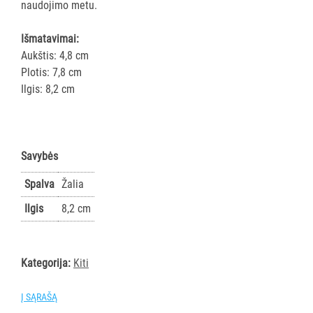
ir
naudojimo metu.
gumos
Kotai
Išmatavimai:
Aukštis: 4,8 cm
Teleskopiniai
Plotis: 7,8 cm
kotai
Ilgis: 8,2 cm
Gremžtukai,
mentelės
Semtuvai
ir
Savybės
semtuvėliai
Kibirai
Spalva
Žalia
Dangčiai
Ilgis
8,2 cm
kibirams
Kiti
Pastatų
Kategorija:
Kiti
priežiūros
vežimėliai
Į SĄRAŠĄ
Pastatų