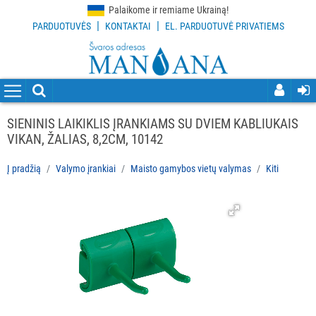
Palaikome ir remiame Ukrainą!
|
|
PARDUOTUVĖS
KONTAKTAI
EL. PARDUOTUVĖ PRIVATIEMS
VISOS
PREKĖS
VALYMO
PRIEMONĖS
SIENINIS LAIKIKLIS ĮRANKIAMS SU DVIEM KABLIUKAIS
VIKAN, ŽALIAS, 8,2CM, 10142
VALYMO
ĮRANKIAI
Į pradžią
Valymo įrankiai
Maisto gamybos vietų valymas
Kiti
Visi
Grindų
valymo
įrankiai
Langų
valymo
įrankiai
ir