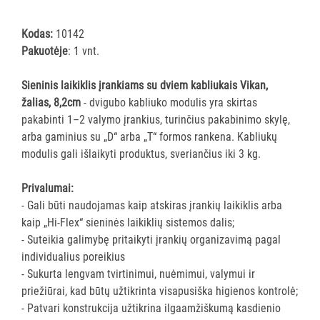
šluostės
Šluostės,
Kodas:
10142
kempinės,
Pakuotėje
: 1 vnt.
šveistukai,
šveitimo
Sieninis laikiklis įrankiams su dviem kabliukais Vikan,
padai
žalias, 8,2cm
- dvigubo kabliuko modulis yra skirtas
pakabinti 1–2 valymo įrankius, turinčius pakabinimo skylę,
Įrankiai
arba gaminius su „D“ arba „T“ formos rankena. Kabliukų
teritorijų
modulis gali išlaikyti produktus, sveriančius iki 3 kg.
priežiūrai
Maisto
Privalumai:
gamybos
- Gali būti naudojamas kaip atskiras įrankių laikiklis arba
vietų
kaip „Hi-Flex“ sieninės laikiklių sistemos dalis;
valymas
- Suteikia galimybę pritaikyti įrankių organizavimą pagal
Visi
individualius poreikius
Valymo
- Sukurta lengvam tvirtinimui, nuėmimui, valymui ir
šepečiai
priežiūrai, kad būtų užtikrinta visapusiška higienos kontrolė;
Nubraukėjai
- Patvari konstrukcija užtikrina ilgaamžiškumą kasdienio