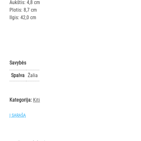
ir
Aukštis: 4,8 cm
gumos
Plotis: 8,7 cm
Kotai
Ilgis: 42,0 cm
Teleskopiniai
kotai
Gremžtukai,
mentelės
Semtuvai
Savybės
ir
semtuvėliai
Spalva
Žalia
Kibirai
Dangčiai
kibirams
Kategorija:
Kiti
Kiti
Į SĄRAŠĄ
Pastatų
priežiūros
vežimėliai
Pastatų