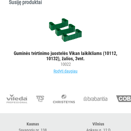
Susiję produktai
priežiūros
vežimėlių
aksesuarai
Vežimėliai
viešbučiams
Kiti
Guminės tvirtinimo juostelės Vikan laikikliams (10112,
APSAUGOS
10132), žalios, 3vnt.
PRIEMONĖS
10022
Rodyti daugiau
PIRŠTINĖS
HIGIENAI
GRINDŲ
VALYMO
ĮRANGA
Kaunas
Vilnius
SKALBIMO
Savanorių pr. 138
Apkasų g. 12 D