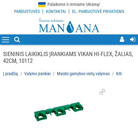
Palaikome ir remiame Ukrainą!
|
|
PARDUOTUVĖS
KONTAKTAI
EL. PARDUOTUVĖ PRIVATIEMS
VISOS
PREKĖS
VALYMO
PRIEMONĖS
SIENINIS LAIKIKLIS ĮRANKIAMS VIKAN HI-FLEX, ŽALIAS,
42CM, 10112
VALYMO
ĮRANKIAI
Į pradžią
Valymo įrankiai
Maisto gamybos vietų valymas
Kiti
Visi
Grindų
valymo
įrankiai
Langų
valymo
įrankiai
ir