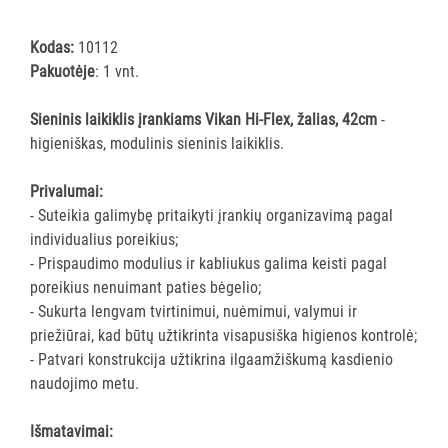
šluostės
Šluostės,
Kodas:
10112
kempinės,
Pakuotėje
: 1 vnt.
šveistukai,
šveitimo
Sieninis laikiklis įrankiams Vikan Hi-Flex, žalias, 42cm
-
padai
higieniškas, modulinis sieninis laikiklis.
Įrankiai
Privalumai:
teritorijų
- Suteikia galimybę pritaikyti įrankių organizavimą pagal
priežiūrai
individualius poreikius;
Maisto
- Prispaudimo modulius ir kabliukus galima keisti pagal
gamybos
poreikius nenuimant paties bėgelio;
vietų
- Sukurta lengvam tvirtinimui, nuėmimui, valymui ir
valymas
priežiūrai, kad būtų užtikrinta visapusiška higienos kontrolė;
Visi
- Patvari konstrukcija užtikrina ilgaamžiškumą kasdienio
Valymo
naudojimo metu.
šepečiai
Nubraukėjai
Išmatavimai: