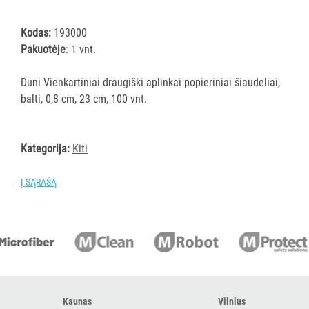
ĮRANGA
Kodas:
193000
Pakuotėje
: 1 vnt.
SKALBIMO
PRIEMONĖS
Duni Vienkartiniai draugiški aplinkai popieriniai šiaudeliai,
balti, 0,8 cm, 23 cm, 100 vnt.
PURVĄ
SUGERIANTYS
KILIMĖLIAI
Kategorija:
Kiti
ASMENS
Į SĄRAŠĄ
HIGIENOS
PRIEMONĖS
SLAUGOS
PREKĖS
KOSMETIKA
Kaunas
Vilnius
IR