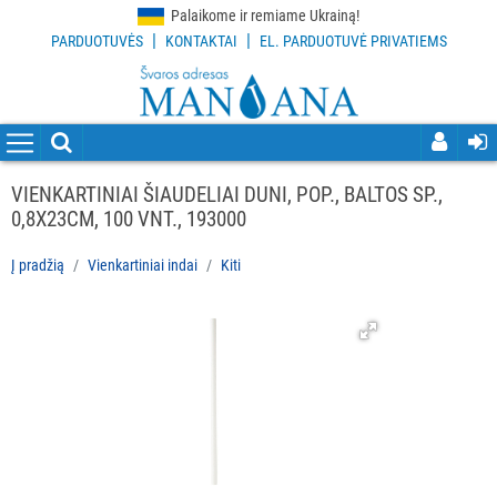
Palaikome ir remiame Ukrainą!
|
|
PARDUOTUVĖS
KONTAKTAI
EL. PARDUOTUVĖ PRIVATIEMS
VISOS
PREKĖS
VALYMO
PRIEMONĖS
VIENKARTINIAI ŠIAUDELIAI DUNI, POP., BALTOS SP.,
0,8X23CM, 100 VNT., 193000
VALYMO
ĮRANKIAI
Į pradžią
Vienkartiniai indai
Kiti
APSAUGOS
PRIEMONĖS
PIRŠTINĖS
HIGIENAI
GRINDŲ
VALYMO