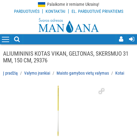
Palaikome ir remiame Ukrainą!
|
|
PARDUOTUVĖS
KONTAKTAI
EL. PARDUOTUVĖ PRIVATIEMS
VISOS
PREKĖS
VALYMO
PRIEMONĖS
ALIUMININIS KOTAS VIKAN, GELTONAS, SKERSMUO 31
MM, 150 CM, 29376
VALYMO
ĮRANKIAI
Į pradžią
Valymo įrankiai
Maisto gamybos vietų valymas
Kotai
Visi
Grindų
valymo
įrankiai
Langų
valymo
įrankiai
ir