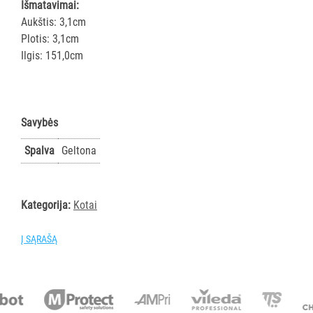
ir
Išmatavimai:
gumos
Aukštis: 3,1cm
Kotai
Plotis: 3,1cm
Ilgis: 151,0cm
Teleskopiniai
kotai
Gremžtukai,
mentelės
Savybės
Semtuvai
ir
Spalva
Geltona
semtuvėliai
Kibirai
Dangčiai
Kategorija:
Kotai
kibirams
Kiti
Į SĄRAŠĄ
Pastatų
priežiūros
vežimėliai
Pastatų