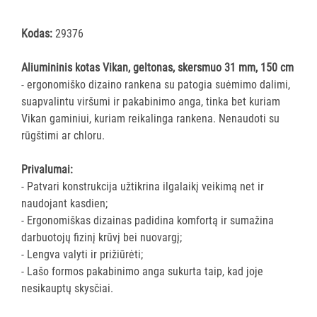
šluostės
Šluostės,
Kodas:
29376
kempinės,
šveistukai,
Aliumininis kotas Vikan, geltonas, skersmuo 31 mm, 150 cm
šveitimo
- ergonomiško dizaino rankena su patogia suėmimo dalimi,
padai
suapvalintu viršumi ir pakabinimo anga, tinka bet kuriam
Vikan gaminiui, kuriam reikalinga rankena. Nenaudoti su
Įrankiai
rūgštimi ar chloru.
teritorijų
priežiūrai
Privalumai:
Maisto
- Patvari konstrukcija užtikrina ilgalaikį veikimą net ir
gamybos
naudojant kasdien;
vietų
- Ergonomiškas dizainas padidina komfortą ir sumažina
valymas
darbuotojų fizinį krūvį bei nuovargį;
Visi
- Lengva valyti ir prižiūrėti;
Valymo
- Lašo formos pakabinimo anga sukurta taip, kad joje
šepečiai
nesikauptų skysčiai.
Nubraukėjai