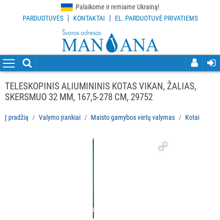
Palaikome ir remiame Ukrainą!
|
|
PARDUOTUVĖS
KONTAKTAI
EL. PARDUOTUVĖ PRIVATIEMS
VISOS
PREKĖS
VALYMO
PRIEMONĖS
TELESKOPINIS ALIUMININIS KOTAS VIKAN, ŽALIAS,
SKERSMUO 32 MM, 167,5-278 CM, 29752
VALYMO
ĮRANKIAI
Į pradžią
Valymo įrankiai
Maisto gamybos vietų valymas
Kotai
Visi
Grindų
valymo
įrankiai
Langų
valymo
įrankiai
ir