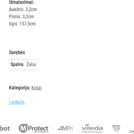
ir
Išmatavimai:
gumos
Aukštis: 3,2cm
Kotai
Plotis: 3,2cm
Ilgis: 157,5cm
Teleskopiniai
kotai
Gremžtukai,
mentelės
Savybės
Semtuvai
ir
Spalva
Žalia
semtuvėliai
Kibirai
Dangčiai
Kategorija:
Kotai
kibirams
Kiti
Į SĄRAŠĄ
Pastatų
priežiūros
vežimėliai
Pastatų