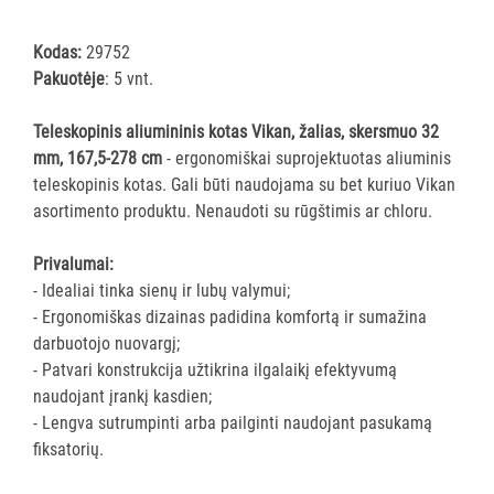
šluostės
Šluostės,
Kodas:
29752
kempinės,
Pakuotėje
: 5 vnt.
šveistukai,
šveitimo
Teleskopinis aliumininis kotas Vikan, žalias, skersmuo 32
padai
mm, 167,5-278 cm
- ergonomiškai suprojektuotas aliuminis
teleskopinis kotas. Gali būti naudojama su bet kuriuo Vikan
Įrankiai
asortimento produktu. Nenaudoti su rūgštimis ar chloru.
teritorijų
priežiūrai
Privalumai:
Maisto
- Idealiai tinka sienų ir lubų valymui;
gamybos
- Ergonomiškas dizainas padidina komfortą ir sumažina
vietų
darbuotojo nuovargį;
valymas
- Patvari konstrukcija užtikrina ilgalaikį efektyvumą
Visi
naudojant įrankį kasdien;
Valymo
- Lengva sutrumpinti arba pailginti naudojant pasukamą
šepečiai
fiksatorių.
Nubraukėjai