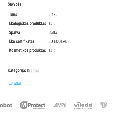
rankoms
Savybės
Rankų
Tūris
0,475 l
dezinfektantai
Ekologiškas produktas
Taip
Rankų
pastos
Spalva
Balta
SLAUGOS
Eko sertifikatas
EU ECOLABEL
PREKĖS
Kosmetikos produktas
Taip
KOSMETIKA
IR
Kategorija:
Kremai
AKSESUARAI
VIEŠBUČIAMS
Į SĄRAŠĄ
ĮRANGA
MAISTO
PRAMONEI