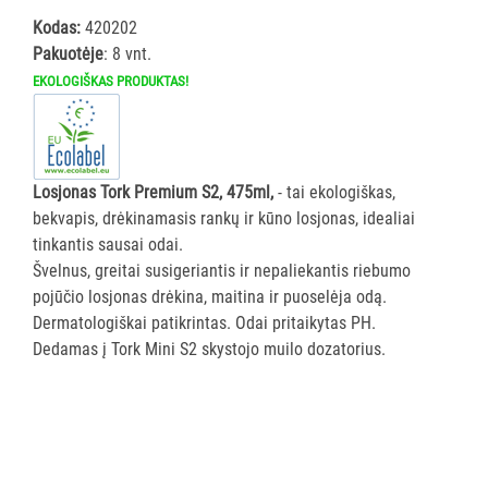
ĮRANGA
Kodas:
420202
Pakuotėje
: 8 vnt.
SKALBIMO
EKOLOGIŠKAS PRODUKTAS!
PRIEMONĖS
PURVĄ
SUGERIANTYS
Losjonas Tork Premium S2, 475ml,
- tai ekologiškas,
KILIMĖLIAI
bekvapis, drėkinamasis rankų ir kūno losjonas, idealiai
tinkantis sausai odai.
ASMENS
Švelnus, greitai susigeriantis ir nepaliekantis riebumo
HIGIENOS
pojūčio losjonas drėkina, maitina ir puoselėja odą.
PRIEMONĖS
Dermatologiškai patikrintas. Odai pritaikytas PH.
Dedamas į Tork Mini S2 skystojo muilo dozatorius.
Visi
Muilas
Kremai
Drėgnos
servetėlės