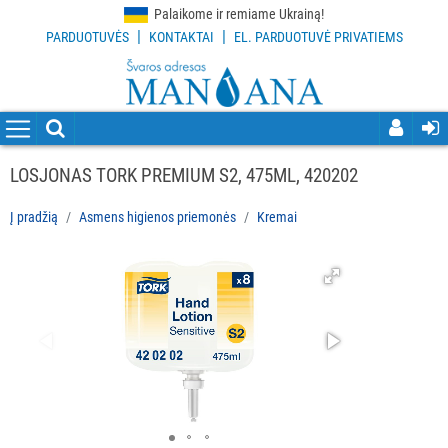
Palaikome ir remiame Ukrainą!
|
|
PARDUOTUVĖS
KONTAKTAI
EL. PARDUOTUVĖ PRIVATIEMS
VISOS
PREKĖS
VALYMO
PRIEMONĖS
LOSJONAS TORK PREMIUM S2, 475ML, 420202
VALYMO
Į pradžią
Asmens higienos priemonės
Kremai
ĮRANKIAI
APSAUGOS
PRIEMONĖS
PIRŠTINĖS
HIGIENAI
GRINDŲ
VALYMO